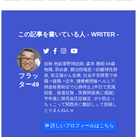
この記事を書いている人 -
WRITER
-
自称 色鉛筆野球絵師, 森本 雅昭 64歳
無職, 辞め参, 難治性喘息⇒好酸球性肺
フラッ
炎, 前立腺がん全摘, 社会不安障害で休
職⇒復職⇒定年, 腰椎椎間板ヘルニア,
ター49
肺血栓塞栓症で心肺停止,(半日で意識
回復，後遺症無，医療関係者に感謝)
半年後に肺高血圧症確定, ボケ防止っ
ちぅこって関西弁に翻訳しぃて投稿し
とりまんねんｗ
詳しいプロフィールはこちら