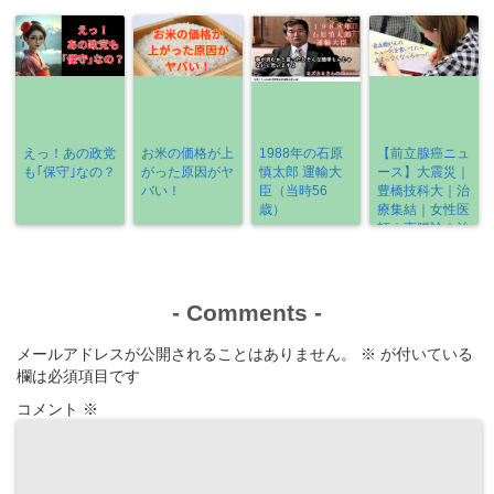
1/13～2/17》
えっ！あの政党
お米の価格が上
1988年の石原
【前立腺癌ニュ
も｢保守｣なの？
がった原因がヤ
慎太郎 運輸大
ース】大震災｜
バい！
臣（当時56
豊橋技科大｜治
歳）
療集結｜女性医
師｜直腸診｜治
療の選び方
《2022-3/6～
3/13》
-
Comments
-
メールアドレスが公開されることはありません。
※
が付いている
欄は必須項目です
コメント
※