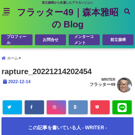
前立腺癌から生還したアラカンじじい
フラッター49｜森本雅昭
menu
の Blog
プロフィー
メンターコ
お問合せ
前立腺癌
ル
メント
ホーム
rapture_20221214202454
WRITER
2022-12-14
フラッター49
この記事を書いている人 -
WRITER
-