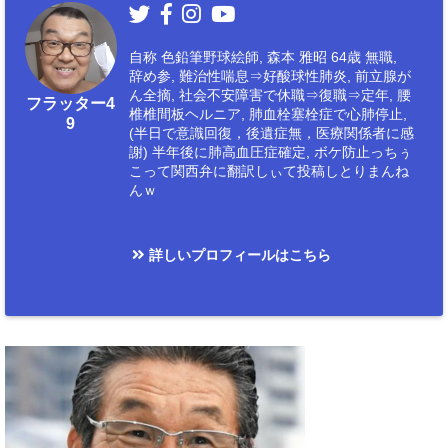
自称 色鉛筆野球絵師, 森本 雅昭 64歳 無職,
辞め参, 難治性喘息⇒好酸球性肺炎, 前立腺が
ん全摘, 社会不安障害で休職⇒復職⇒定年, 腰
フラッター4
椎椎間板ヘルニア, 肺血栓塞栓症で心肺停止,
9
(半日で意識回復，後遺症無，医療関係者に感
謝) 半年後に肺高血圧症確定, ボケ防止っちぅ
こって関西弁に翻訳しぃて投稿しとりまんね
んｗ
詳しいプロフィールはこちら