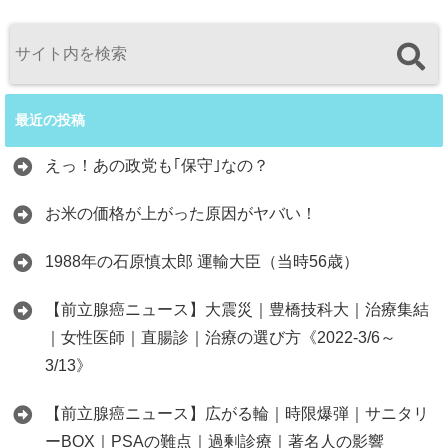
最近の投稿
えっ！あの政党も｢保守｣なの？
お米の価格が上がった原因がヤバい！
1988年の石原慎太郎 運輸大臣（当時56歳）
【前立腺癌ニュース】大震災｜豊橋技科大｜治療集結
｜女性医師｜直腸診｜治療の選び方《2022-3/6～
3/13》
【前立腺癌ニュース】広がる輪｜時限爆弾｜サニタリ
ーBOX｜PSAの難点｜過剰診療｜著名人の影響