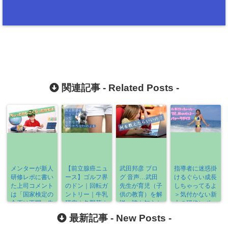
関連記事 -
Related Posts
-
メンターが新人
【前立腺癌ニュ
武田邦彦 ブロ
指導者に迷惑掛
研修レポに書い
ース】ゴルフ界
グ 音声…武田
けるぐらい成長
た上司コメント
のドン｜回転ガ
先生が育児（子
しちゃってるよ
は「国家検定の
ントリー｜牛乳
供の教育）を解
＞気付かない新
合否は不問。先
研究｜冬野菜｜
説＞誰も知らな
人の研修レポー
輩と仲良くな
うつ病｜点数上
い事実
トへ渾身の上司
最新記事 -
New Posts
-
れ！」
乗せ《2022-
コメント