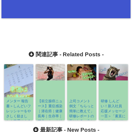
関連記事 -
Related Posts
-
メンター 報告
【前立腺癌ニュ
上司コメント
研修 しんど
書＞しんどいフ
ース】重症感染
例文「ちらっと
い！新入社員
レッシャーをや
｜潜在癌｜健康
簡単に教えて」
応援メッセージ
さしく励まし
長寿｜生存率｜
研修レポートの
一言＞「素直に
た！来週は１０
アラーキー｜リ
気になる一文か
出せたぞ」メン
連休だー
ニアック｜三谷
ら
ターの激励
最新記事 -
New Posts
-
幸喜｜《2021-