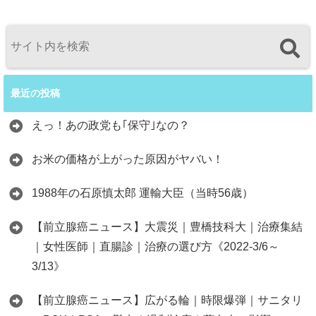
最近の投稿
えっ！あの政党も｢保守｣なの？
お米の価格が上がった原因がヤバい！
1988年の石原慎太郎 運輸大臣（当時56歳）
【前立腺癌ニュース】大震災｜豊橋技科大｜治療集結
｜女性医師｜直腸診｜治療の選び方《2022-3/6～
3/13》
【前立腺癌ニュース】広がる輪｜時限爆弾｜サニタリ