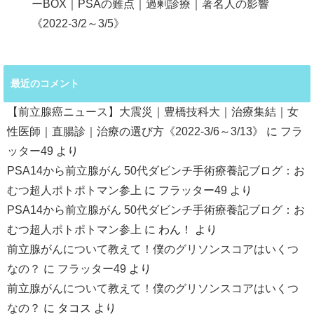
ーBOX｜PSAの難点｜過剰診療｜著名人の影響
《2022-3/2～3/5》
最近のコメント
【前立腺癌ニュース】大震災｜豊橋技科大｜治療集結｜女
性医師｜直腸診｜治療の選び方《2022-3/6～3/13》
に
フラ
ッター49
より
PSA14から前立腺がん 50代ダビンチ手術療養記ブログ：お
むつ超人ポトポトマン参上
に
フラッター49
より
PSA14から前立腺がん 50代ダビンチ手術療養記ブログ：お
むつ超人ポトポトマン参上
に
わん！
より
前立腺がんについて教えて！僕のグリソンスコアはいくつ
なの？
に
フラッター49
より
前立腺がんについて教えて！僕のグリソンスコアはいくつ
なの？
に
タコス
より