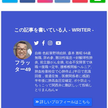
この記事を書いている人 -
WRITER
-
自称 色鉛筆野球絵師, 森本 雅昭 64歳
無職, 辞め参, 難治性喘息⇒好酸球性肺
フラッ
炎, 前立腺がん全摘, 社会不安障害で休
職⇒復職⇒定年, 腰椎椎間板ヘルニア,
ター49
肺血栓塞栓症で心肺停止,(半日で意識
回復，後遺症無，医療関係者に感謝)
半年後に肺高血圧症確定, ボケ防止っ
ちぅこって関西弁に翻訳しぃて投稿し
とりまんねんｗ
詳しいプロフィールはこちら