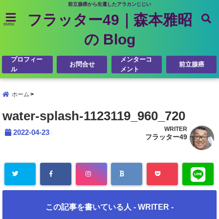
前立腺癌から生還したアラカンじじい
フラッター49｜森本雅昭
menu
の Blog
プロフィー
メンターコ
お問合せ
前立腺癌
ル
メント
ホーム
water-splash-1123119_960_720
WRITER
2022-04-23
フラッター49
この記事を書いている人 -
WRITER
-