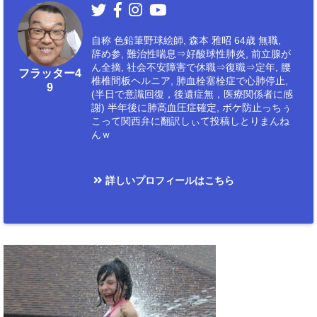
自称 色鉛筆野球絵師, 森本 雅昭 64歳 無職,
辞め参, 難治性喘息⇒好酸球性肺炎, 前立腺が
ん全摘, 社会不安障害で休職⇒復職⇒定年, 腰
フラッター4
椎椎間板ヘルニア, 肺血栓塞栓症で心肺停止,
9
(半日で意識回復，後遺症無，医療関係者に感
謝) 半年後に肺高血圧症確定, ボケ防止っちぅ
こって関西弁に翻訳しぃて投稿しとりまんね
んｗ
詳しいプロフィールはこちら