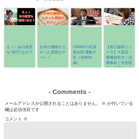
12/22～
12/24》
えっ！あの政党
お米の価格が上
1988年の石原
【前立腺癌ニュ
も｢保守｣なの？
がった原因がヤ
慎太郎 運輸大
ース】大震災｜
バい！
臣（当時56
豊橋技科大｜治
歳）
療集結｜女性医
師｜直腸診｜治
療の選び方
《2022-3/6～
3/13》
-
Comments
-
メールアドレスが公開されることはありません。
※
が付いている
欄は必須項目です
コメント
※