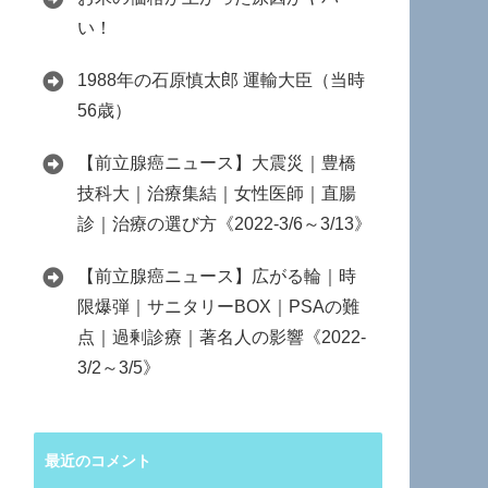
い！
1988年の石原慎太郎 運輸大臣（当時
56歳）
【前立腺癌ニュース】大震災｜豊橋
技科大｜治療集結｜女性医師｜直腸
診｜治療の選び方《2022-3/6～3/13》
【前立腺癌ニュース】広がる輪｜時
限爆弾｜サニタリーBOX｜PSAの難
点｜過剰診療｜著名人の影響《2022-
3/2～3/5》
最近のコメント