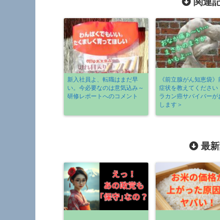
関連記
新入社員よ、転職はまだ早
《前立腺がん知恵袋》
い。今必要なのは意気込み～
症状を教えてください
研修レポートへのコメント
ラカン癌サバイバーが
します＞
最新