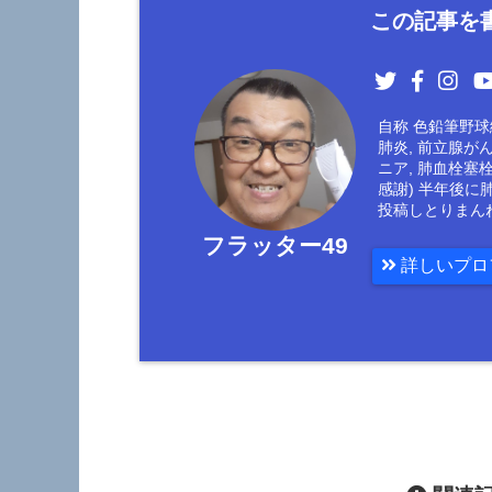
この記事を書
自称 色鉛筆野球絵
肺炎, 前立腺が
ニア, 肺血栓塞
感謝) 半年後に
投稿しとりまん
フラッター49
詳しいプロ