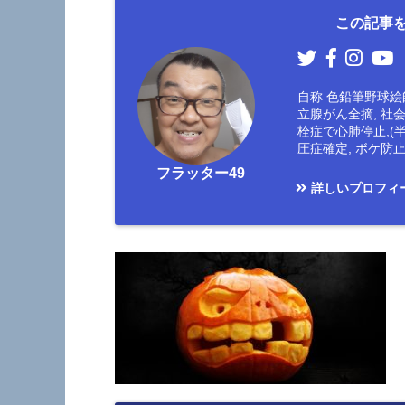
この記事を
自称 色鉛筆野球絵師
立腺がん全摘, 社
栓症で心肺停止,(
圧症確定, ボケ
フラッター49
詳しいプロフィ