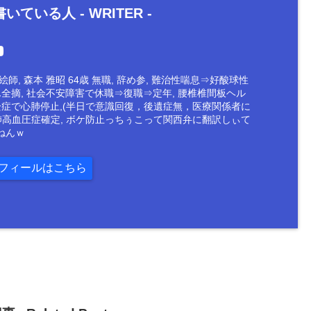
いている人 -
WRITER
-
師, 森本 雅昭 64歳 無職, 辞め参, 難治性喘息⇒好酸球性
ん全摘, 社会不安障害で休職⇒復職⇒定年, 腰椎椎間板ヘル
栓症で心肺停止,(半日で意識回復，後遺症無，医療関係者に
肺高血圧症確定, ボケ防止っちぅこって関西弁に翻訳しぃて
ねんｗ
フィールはこちら