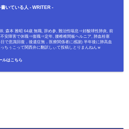
書いている人 -
WRITER
-
, 森本 雅昭 64歳 無職, 辞め参, 難治性喘息⇒好酸球性肺炎, 前
会不安障害で休職⇒復職⇒定年, 腰椎椎間板ヘルニア, 肺血栓塞
半日で意識回復，後遺症無，医療関係者に感謝) 半年後に肺高血
防止っちぅこって関西弁に翻訳しぃて投稿しとりまんねんｗ
ールはこちら