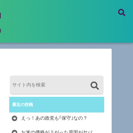
g
癌
最近の投稿
えっ！あの政党も｢保守｣なの？
お米の価格が上がった原因がヤバ