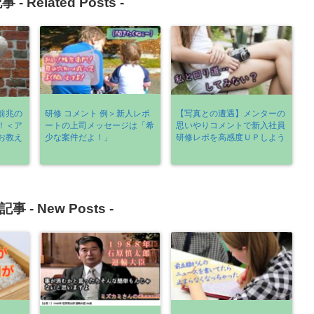
事 -
Related Posts
-
前兆の
研修 コメント 例＞新人レポ
【写真との遭遇】メンターの
！＜ア
ートの上司メッセージは「希
思いやりコメントで新入社員
お教え
少な案件だよ！」
研修レポを高感度ＵＰしよう
記事 -
New Posts
-