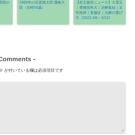
原因が
1988年の石原慎太郎 運輸大
【前立腺癌ニュース】大震災
臣（当時56歳）
｜豊橋技科大｜治療集結｜女
性医師｜直腸診｜治療の選び
方《2022-3/6～3/13》
Comments
-
※
が付いている欄は必須項目です