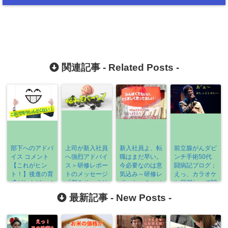
関連記事 -
Related Posts
-
部下へのアドバ
上司が新入社員
新入社員よ、転
前立腺がんダビ
イス コメント
へ強烈アドバイ
職はまだ早い。
ンチ手術50代
【これがヒン
ス＞研修レポー
今必要なのは意
闘病記ブログ；
ト！】後進の育
トのメッセージ
気込み～研修レ
えっ、カラオケ
成がしんどいメ
「脳みそへすり
ポートへのコメ
と尿漏れって関
ンターさん必見
込むのだ」
ント
係あんの？
最新記事 -
New Posts
-