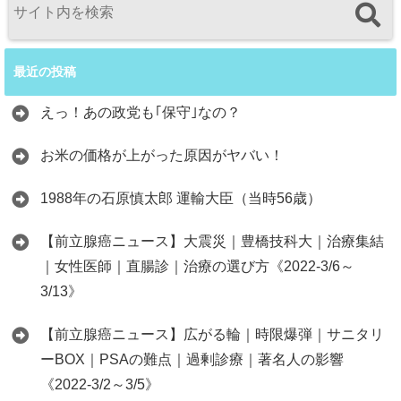
最近の投稿
えっ！あの政党も｢保守｣なの？
お米の価格が上がった原因がヤバい！
1988年の石原慎太郎 運輸大臣（当時56歳）
【前立腺癌ニュース】大震災｜豊橋技科大｜治療集結
｜女性医師｜直腸診｜治療の選び方《2022-3/6～
3/13》
【前立腺癌ニュース】広がる輪｜時限爆弾｜サニタリ
ーBOX｜PSAの難点｜過剰診療｜著名人の影響
《2022-3/2～3/5》