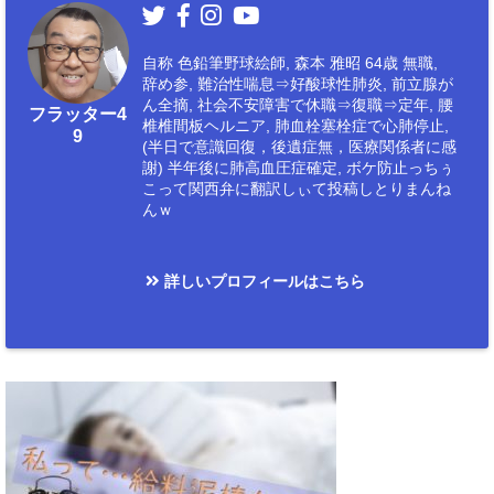
自称 色鉛筆野球絵師, 森本 雅昭 64歳 無職,
辞め参, 難治性喘息⇒好酸球性肺炎, 前立腺が
ん全摘, 社会不安障害で休職⇒復職⇒定年, 腰
フラッター4
椎椎間板ヘルニア, 肺血栓塞栓症で心肺停止,
9
(半日で意識回復，後遺症無，医療関係者に感
謝) 半年後に肺高血圧症確定, ボケ防止っちぅ
こって関西弁に翻訳しぃて投稿しとりまんね
んｗ
詳しいプロフィールはこちら