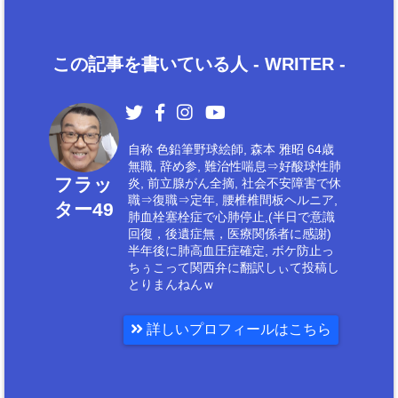
この記事を書いている人 -
WRITER
-
自称 色鉛筆野球絵師, 森本 雅昭 64歳
無職, 辞め参, 難治性喘息⇒好酸球性肺
フラッ
炎, 前立腺がん全摘, 社会不安障害で休
職⇒復職⇒定年, 腰椎椎間板ヘルニア,
ター49
肺血栓塞栓症で心肺停止,(半日で意識
回復，後遺症無，医療関係者に感謝)
半年後に肺高血圧症確定, ボケ防止っ
ちぅこって関西弁に翻訳しぃて投稿し
とりまんねんｗ
詳しいプロフィールはこちら