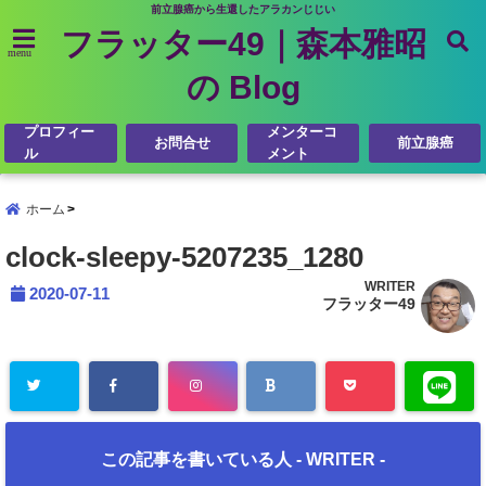
前立腺癌から生還したアラカンじじい
フラッター49｜森本雅昭
menu
の Blog
プロフィー
メンターコ
お問合せ
前立腺癌
ル
メント
ホーム
clock-sleepy-5207235_1280
WRITER
2020-07-11
フラッター49
この記事を書いている人 -
WRITER
-