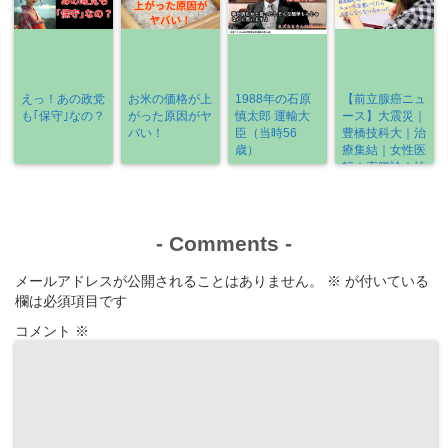
えっ！あの政党
お米の価格が上
1988年の石原
【前立腺癌ニュ
も｢保守｣なの？
がった原因がヤ
慎太郎 運輸大
ース】大震災｜
バい！
臣（当時56
豊橋技科大｜治
歳）
療集結｜女性医
師｜直腸診｜治
療の選び方
《2022-3/6～
3/13》
-
Comments
-
メールアドレスが公開されることはありません。
※
が付いている
欄は必須項目です
コメント
※