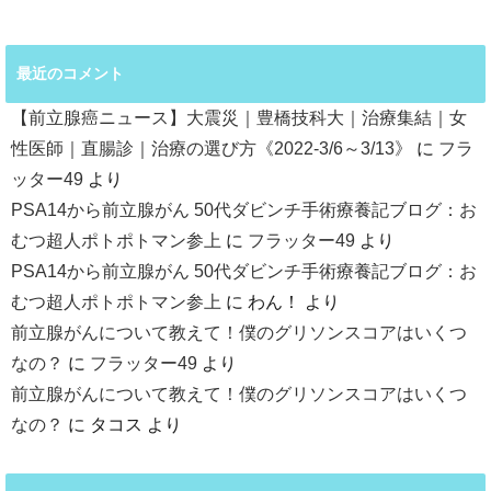
最近のコメント
【前立腺癌ニュース】大震災｜豊橋技科大｜治療集結｜女
性医師｜直腸診｜治療の選び方《2022-3/6～3/13》
に
フラ
ッター49
より
PSA14から前立腺がん 50代ダビンチ手術療養記ブログ：お
むつ超人ポトポトマン参上
に
フラッター49
より
PSA14から前立腺がん 50代ダビンチ手術療養記ブログ：お
むつ超人ポトポトマン参上
に
わん！
より
前立腺がんについて教えて！僕のグリソンスコアはいくつ
なの？
に
フラッター49
より
前立腺がんについて教えて！僕のグリソンスコアはいくつ
なの？
に
タコス
より