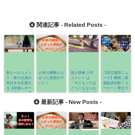
関連記事 -
Related Posts
-
新人へのコメン
お米の価格が上
新人研修 上司
【前立腺癌ニュ
ト：新入社員の
がった原因がヤ
コメント は
ース】睡眠｜新
気付きを応援す
バい！
「今となっては
薬臨床試験｜コ
る【研修レポー
どうにもならな
ーヒー｜聖火ラ
トへのちょい褒
い」＞研修レポ
ンナー｜訃報
め】
ート
有料記事｜
最新記事 -
New Posts
-
《2021-12/27
～12/30》