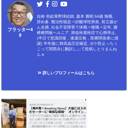
自称 色鉛筆野球絵師, 森本 雅昭 64歳 無職,
辞め参, 難治性喘息⇒好酸球性肺炎, 前立腺が
ん全摘, 社会不安障害で休職⇒復職⇒定年, 腰
フラッター4
椎椎間板ヘルニア, 肺血栓塞栓症で心肺停止,
9
(半日で意識回復，後遺症無，医療関係者に感
謝) 半年後に肺高血圧症確定, ボケ防止っちぅ
こって関西弁に翻訳しぃて投稿しとりまんね
んｗ
詳しいプロフィールはこちら