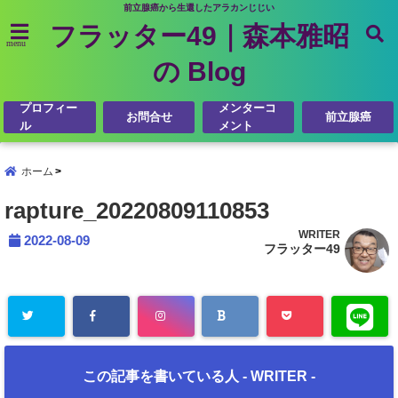
前立腺癌から生還したアラカンじじい
フラッター49｜森本雅昭
menu
の Blog
プロフィー
メンターコ
お問合せ
前立腺癌
ル
メント
ホーム
rapture_20220809110853
WRITER
2022-08-09
フラッター49
この記事を書いている人 -
WRITER
-