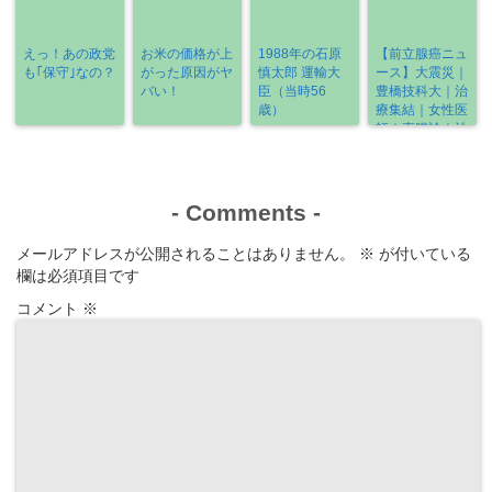
えっ！あの政党
お米の価格が上
1988年の石原
【前立腺癌ニュ
も｢保守｣なの？
がった原因がヤ
慎太郎 運輸大
ース】大震災｜
バい！
臣（当時56
豊橋技科大｜治
歳）
療集結｜女性医
師｜直腸診｜治
療の選び方
《2022-3/6～
3/13》
-
Comments
-
メールアドレスが公開されることはありません。
※
が付いている
欄は必須項目です
コメント
※