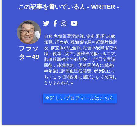
この記事を書いている人 -
WRITER
-
自称 色鉛筆野球絵師, 森本 雅昭 64歳
無職, 辞め参, 難治性喘息⇒好酸球性肺
フラッ
炎, 前立腺がん全摘, 社会不安障害で休
職⇒復職⇒定年, 腰椎椎間板ヘルニア,
ター49
肺血栓塞栓症で心肺停止,(半日で意識
回復，後遺症無，医療関係者に感謝)
半年後に肺高血圧症確定, ボケ防止っ
ちぅこって関西弁に翻訳しぃて投稿し
とりまんねんｗ
詳しいプロフィールはこちら