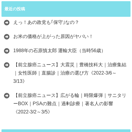
最近の投稿
えっ！あの政党も｢保守｣なの？
お米の価格が上がった原因がヤバい！
1988年の石原慎太郎 運輸大臣（当時56歳）
【前立腺癌ニュース】大震災｜豊橋技科大｜治療集結
｜女性医師｜直腸診｜治療の選び方《2022-3/6～
3/13》
【前立腺癌ニュース】広がる輪｜時限爆弾｜サニタリ
ーBOX｜PSAの難点｜過剰診療｜著名人の影響
《2022-3/2～3/5》