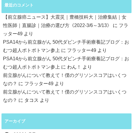
最近のコメント
【前立腺癌ニュース】大震災｜豊橋技科大｜治療集結｜女
性医師｜直腸診｜治療の選び方《2022-3/6～3/13》
に
フラ
ッター49
より
PSA14から前立腺がん 50代ダビンチ手術療養記ブログ：お
むつ超人ポトポトマン参上
に
フラッター49
より
PSA14から前立腺がん 50代ダビンチ手術療養記ブログ：お
むつ超人ポトポトマン参上
に
わん！
より
前立腺がんについて教えて！僕のグリソンスコアはいくつ
なの？
に
フラッター49
より
前立腺がんについて教えて！僕のグリソンスコアはいくつ
なの？
に
タコス
より
アーカイブ