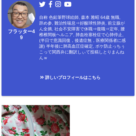
自称 色鉛筆野球絵師, 森本 雅昭 64歳 無職,
辞め参, 難治性喘息⇒好酸球性肺炎, 前立腺が
ん全摘, 社会不安障害で休職⇒復職⇒定年, 腰
フラッター4
椎椎間板ヘルニア, 肺血栓塞栓症で心肺停止,
9
(半日で意識回復，後遺症無，医療関係者に感
謝) 半年後に肺高血圧症確定, ボケ防止っちぅ
こって関西弁に翻訳しぃて投稿しとりまんね
んｗ
詳しいプロフィールはこちら