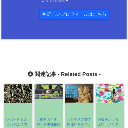
詳しいプロフィールはこちら
関連記事 -
Related Posts
-
レポート しん
【絶対おすす
ビジネス文書で
発破をかける
どい なんて思
め】若手機械技
間違いを見つけ
上司：メンター