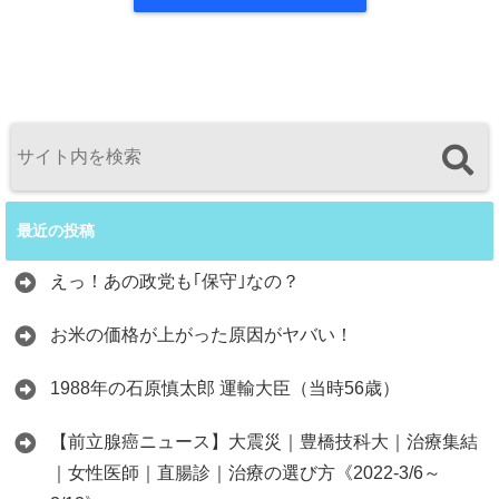
最近の投稿
えっ！あの政党も｢保守｣なの？
お米の価格が上がった原因がヤバい！
1988年の石原慎太郎 運輸大臣（当時56歳）
【前立腺癌ニュース】大震災｜豊橋技科大｜治療集結
｜女性医師｜直腸診｜治療の選び方《2022-3/6～