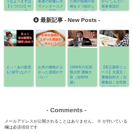
うなよ⇒まずは
術者の研修レポ
た時の指摘の実
から“しんどい
【１つだけ】や
でメンターコメ
例を２つ紹介し
新参者設計
ったことを書け
ント「質問キタ
ます＞パワハラ
者”へのけしか
ば何とかなる
ー！」
ではなく、やる
けを反省
最新記事 -
New Posts
-
気を起こさせま
す
えっ！あの政党
お米の価格が上
1988年の石原
【前立腺癌ニュ
も｢保守｣なの？
がった原因がヤ
慎太郎 運輸大
ース】大震災｜
バい！
臣（当時56
豊橋技科大｜治
歳）
療集結｜女性医
師｜直腸診｜治
療の選び方
《2022-3/6～
3/13》
-
Comments
-
メールアドレスが公開されることはありません。
※
が付いている
欄は必須項目です