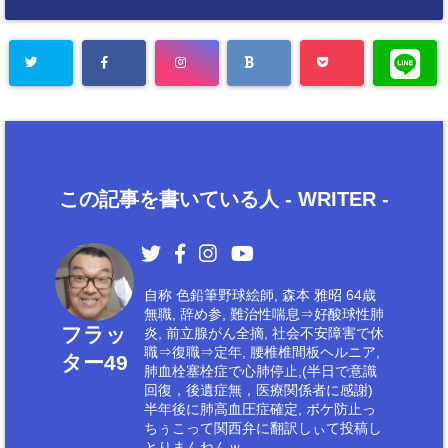
この記事を書いている人 -
WRITER
-
自称 色鉛筆野球絵師, 森本 雅昭 64歳
無職, 辞め参, 難治性喘息⇒好酸球性肺
フラッ
炎, 前立腺がん全摘, 社会不安障害で休
職⇒復職⇒定年, 腰椎椎間板ヘルニア,
ター49
肺血栓塞栓症で心肺停止,(半日で意識
回復，後遺症無，医療関係者に感謝)
半年後に肺高血圧症確定, ボケ防止っ
ちぅこって関西弁に翻訳しぃて投稿し
とりまんねんｗ