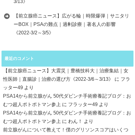
3/13》
【前立腺癌ニュース】広がる輪｜時限爆弾｜サニタリ
ーBOX｜PSAの難点｜過剰診療｜著名人の影響
《2022-3/2～3/5》
最近のコメント
【前立腺癌ニュース】大震災｜豊橋技科大｜治療集結｜女
性医師｜直腸診｜治療の選び方《2022-3/6～3/13》
に
フラ
ッター49
より
PSA14から前立腺がん 50代ダビンチ手術療養記ブログ：お
むつ超人ポトポトマン参上
に
フラッター49
より
PSA14から前立腺がん 50代ダビンチ手術療養記ブログ：お
むつ超人ポトポトマン参上
に
わん！
より
前立腺がんについて教えて！僕のグリソンスコアはいくつ