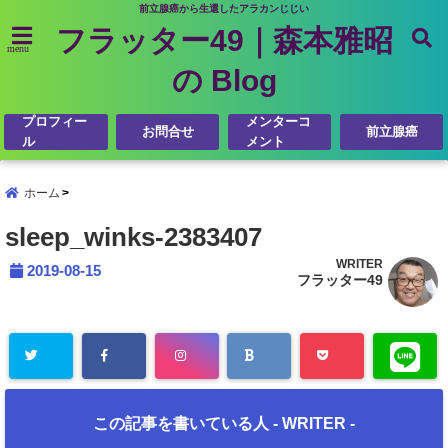
前立腺癌から生還したアラカンじじい
フラッター49｜森本雅昭
menu
の Blog
プロフィー
メンターコ
お問合せ
前立腺癌
ル
メント
ホーム
sleep_winks-2383407
WRITER
2019-08-15
フラッター49
この記事を書いている人 -
WRITER
-