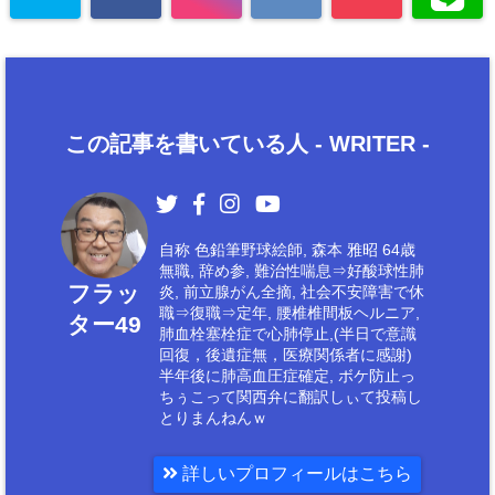
この記事を書いている人 -
WRITER
-
自称 色鉛筆野球絵師, 森本 雅昭 64歳
無職, 辞め参, 難治性喘息⇒好酸球性肺
フラッ
炎, 前立腺がん全摘, 社会不安障害で休
職⇒復職⇒定年, 腰椎椎間板ヘルニア,
ター49
肺血栓塞栓症で心肺停止,(半日で意識
回復，後遺症無，医療関係者に感謝)
半年後に肺高血圧症確定, ボケ防止っ
ちぅこって関西弁に翻訳しぃて投稿し
とりまんねんｗ
詳しいプロフィールはこちら