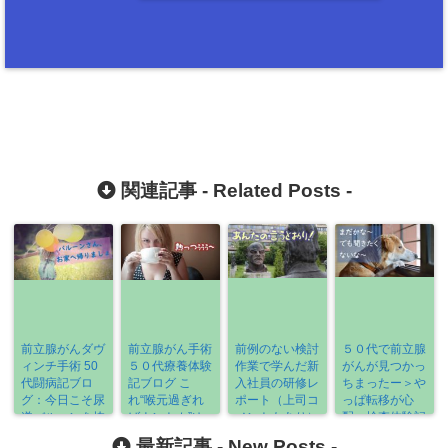
関連記事 -
Related Posts
-
前立腺がんダヴ
前立腺がん手術
前例のない検討
５０代で前立腺
ィンチ手術 50
５０代療養体験
作業で学んだ新
がんが見つかっ
代闘病記ブロ
記ブログ こ
入社員の研修レ
ちまったー＞や
グ：今日こそ尿
れ“喉元過ぎれ
ポート（上司コ
っぱ転移が心
道バルーンを抜
ばナントカ”ゆ
メントもあり）
配：検査体験記
いてくれー
ーやつや～
ブログ
最新記事 -
New Posts
-