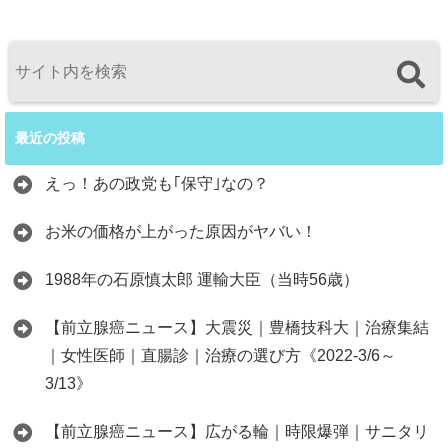
最近の投稿
えっ！あの政党も｢保守｣なの？
お米の価格が上がった原因がヤバい！
1988年の石原慎太郎 運輸大臣（当時56歳）
【前立腺癌ニュース】大震災｜豊橋技科大｜治療集結
｜女性医師｜直腸診｜治療の選び方《2022-3/6～
3/13》
【前立腺癌ニュース】広がる輪｜時限爆弾｜サニタリ