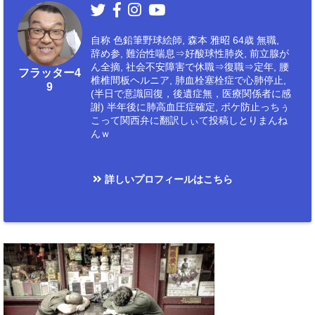
自称 色鉛筆野球絵師, 森本 雅昭 64歳 無職,
辞め参, 難治性喘息⇒好酸球性肺炎, 前立腺が
ん全摘, 社会不安障害で休職⇒復職⇒定年, 腰
フラッター4
椎椎間板ヘルニア, 肺血栓塞栓症で心肺停止,
9
(半日で意識回復，後遺症無，医療関係者に感
謝) 半年後に肺高血圧症確定, ボケ防止っちぅ
こって関西弁に翻訳しぃて投稿しとりまんね
んｗ
詳しいプロフィールはこちら