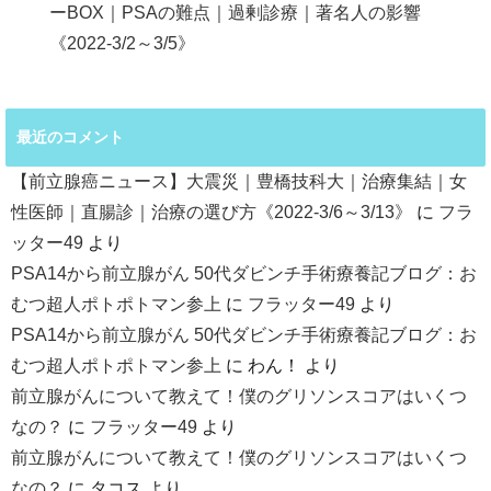
ーBOX｜PSAの難点｜過剰診療｜著名人の影響
《2022-3/2～3/5》
最近のコメント
【前立腺癌ニュース】大震災｜豊橋技科大｜治療集結｜女
性医師｜直腸診｜治療の選び方《2022-3/6～3/13》
に
フラ
ッター49
より
PSA14から前立腺がん 50代ダビンチ手術療養記ブログ：お
むつ超人ポトポトマン参上
に
フラッター49
より
PSA14から前立腺がん 50代ダビンチ手術療養記ブログ：お
むつ超人ポトポトマン参上
に
わん！
より
前立腺がんについて教えて！僕のグリソンスコアはいくつ
なの？
に
フラッター49
より
前立腺がんについて教えて！僕のグリソンスコアはいくつ
なの？
に
タコス
より