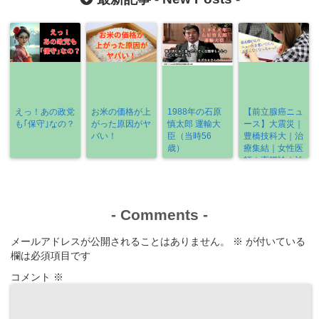
えっ！あの政党
お米の価格が上
1988年の石原
【前立腺癌ニュ
も｢保守｣なの？
がった原因がヤ
慎太郎 運輸大
ース】大震災｜
バい！
臣（当時56
豊橋技科大｜治
歳）
療集結｜女性医
師｜直腸診｜治
療の選び方
《2022-3/6～
3/13》
-
Comments
-
メールアドレスが公開されることはありません。
※
が付いている
欄は必須項目です
コメント
※