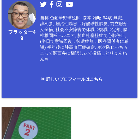
自称 色鉛筆野球絵師, 森本 雅昭 64歳 無職,
辞め参, 難治性喘息⇒好酸球性肺炎, 前立腺が
ん全摘, 社会不安障害で休職⇒復職⇒定年, 腰
フラッター4
椎椎間板ヘルニア, 肺血栓塞栓症で心肺停止,
9
(半日で意識回復，後遺症無，医療関係者に感
謝) 半年後に肺高血圧症確定, ボケ防止っちぅ
こって関西弁に翻訳しぃて投稿しとりまんね
んｗ
詳しいプロフィールはこちら