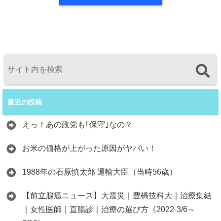
最近の投稿
えっ！あの政党も｢保守｣なの？
お米の価格が上がった原因がヤバい！
1988年の石原慎太郎 運輸大臣（当時56歳）
【前立腺癌ニュース】大震災｜豊橋技科大｜治療集結
｜女性医師｜直腸診｜治療の選び方《2022-3/6～