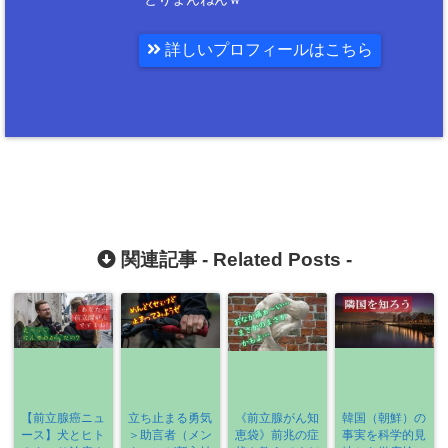
詳しいプロフィールはこちら
関連記事 -
Related Posts
-
【前立腺癌ニュ
立ち止まる勇気
《前立腺がん知
韓国（朝鮮）の
ース】犬とヒト
＞助言者（メン
恵袋》前兆の症
事実を科学的見