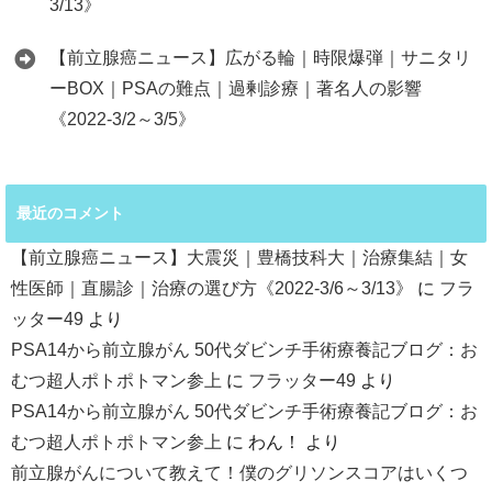
3/13》
【前立腺癌ニュース】広がる輪｜時限爆弾｜サニタリ
ーBOX｜PSAの難点｜過剰診療｜著名人の影響
《2022-3/2～3/5》
最近のコメント
【前立腺癌ニュース】大震災｜豊橋技科大｜治療集結｜女
性医師｜直腸診｜治療の選び方《2022-3/6～3/13》
に
フラ
ッター49
より
PSA14から前立腺がん 50代ダビンチ手術療養記ブログ：お
むつ超人ポトポトマン参上
に
フラッター49
より
PSA14から前立腺がん 50代ダビンチ手術療養記ブログ：お
むつ超人ポトポトマン参上
に
わん！
より
前立腺がんについて教えて！僕のグリソンスコアはいくつ