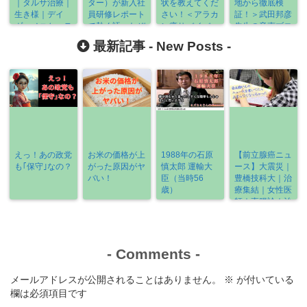
｜タルサ治療｜
ター）が新入社
状を教えてくだ
地から徹底検
生き様｜デイ
員研修レポート
さい！＜アラカ
証！＞武田邦彦
ヴ・メニケッテ
で熱く語ったぞ
ン癌サバイバー
先生の音声ブロ
ィ｜大豆で抑制
がお教えします
グから
最新記事 -
New Posts
-
｜Ｃ国の臓器移
＞
植《2022-2/9
～2/20》
えっ！あの政党
お米の価格が上
1988年の石原
【前立腺癌ニュ
も｢保守｣なの？
がった原因がヤ
慎太郎 運輸大
ース】大震災｜
バい！
臣（当時56
豊橋技科大｜治
歳）
療集結｜女性医
師｜直腸診｜治
療の選び方
《2022-3/6～
3/13》
-
Comments
-
メールアドレスが公開されることはありません。
※
が付いている
欄は必須項目です