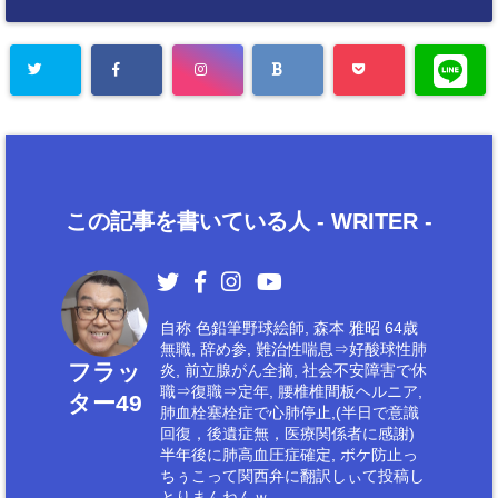
この記事を書いている人 -
WRITER
-
自称 色鉛筆野球絵師, 森本 雅昭 64歳
無職, 辞め参, 難治性喘息⇒好酸球性肺
フラッ
炎, 前立腺がん全摘, 社会不安障害で休
職⇒復職⇒定年, 腰椎椎間板ヘルニア,
ター49
肺血栓塞栓症で心肺停止,(半日で意識
回復，後遺症無，医療関係者に感謝)
半年後に肺高血圧症確定, ボケ防止っ
ちぅこって関西弁に翻訳しぃて投稿し
とりまんねんｗ