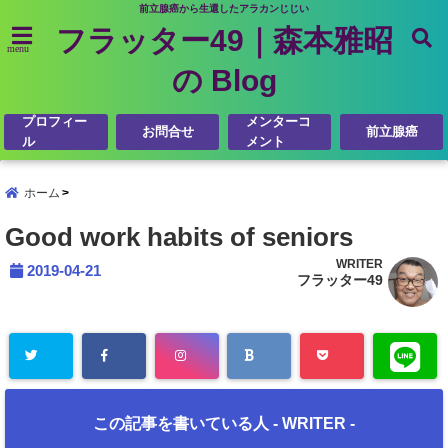
前立腺癌から生還したアラカンじじい
フラッター49｜森本雅昭
menu
の Blog
プロフィー
メンターコ
お問合せ
前立腺癌
ル
メント
ホーム
Good work habits of seniors
WRITER
2019-04-21
フラッター49
この記事を書いている人 -
WRITER
-