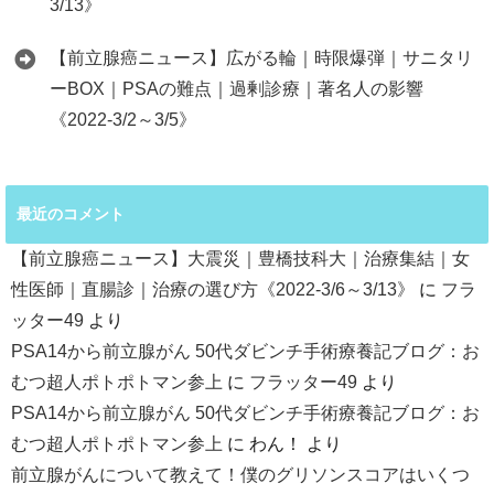
3/13》
【前立腺癌ニュース】広がる輪｜時限爆弾｜サニタリ
ーBOX｜PSAの難点｜過剰診療｜著名人の影響
《2022-3/2～3/5》
最近のコメント
【前立腺癌ニュース】大震災｜豊橋技科大｜治療集結｜女
性医師｜直腸診｜治療の選び方《2022-3/6～3/13》
に
フラ
ッター49
より
PSA14から前立腺がん 50代ダビンチ手術療養記ブログ：お
むつ超人ポトポトマン参上
に
フラッター49
より
PSA14から前立腺がん 50代ダビンチ手術療養記ブログ：お
むつ超人ポトポトマン参上
に
わん！
より
前立腺がんについて教えて！僕のグリソンスコアはいくつ