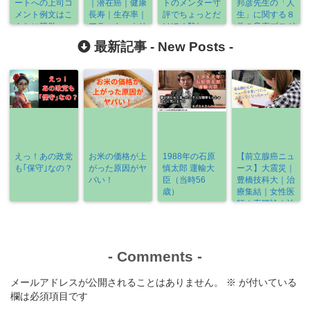
ートへの上司コ
｜潜在癌｜健康
トのメンター寸
邦彦先生の「人
メント例文はこ
長寿｜生存率｜
評でちょっとだ
生」に関する８
んなに簡単
アラーキー｜リ
けほめ殺し。
件の音声ブログ
→「調整すれば
ニアック｜三谷
を紹介
最新記事 -
New Posts
-
いい」
幸喜｜《2021-
12/22～
12/24》
えっ！あの政党
お米の価格が上
1988年の石原
【前立腺癌ニュ
も｢保守｣なの？
がった原因がヤ
慎太郎 運輸大
ース】大震災｜
バい！
臣（当時56
豊橋技科大｜治
歳）
療集結｜女性医
師｜直腸診｜治
療の選び方
《2022-3/6～
3/13》
-
Comments
-
メールアドレスが公開されることはありません。
※
が付いている
欄は必須項目です