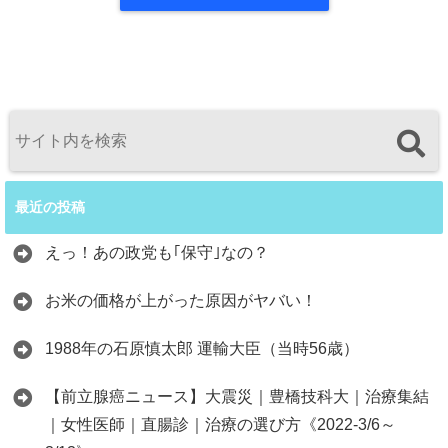
最近の投稿
えっ！あの政党も｢保守｣なの？
お米の価格が上がった原因がヤバい！
1988年の石原慎太郎 運輸大臣（当時56歳）
【前立腺癌ニュース】大震災｜豊橋技科大｜治療集結
｜女性医師｜直腸診｜治療の選び方《2022-3/6～