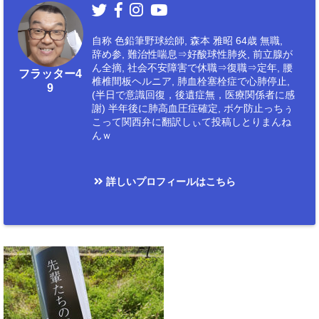
自称 色鉛筆野球絵師, 森本 雅昭 64歳 無職,
辞め参, 難治性喘息⇒好酸球性肺炎, 前立腺が
ん全摘, 社会不安障害で休職⇒復職⇒定年, 腰
フラッター4
椎椎間板ヘルニア, 肺血栓塞栓症で心肺停止,
9
(半日で意識回復，後遺症無，医療関係者に感
謝) 半年後に肺高血圧症確定, ボケ防止っちぅ
こって関西弁に翻訳しぃて投稿しとりまんね
んｗ
詳しいプロフィールはこちら