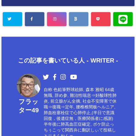
この記事を書いている人 -
WRITER
-
自称 色鉛筆野球絵師, 森本 雅昭 64歳
無職, 辞め参, 難治性喘息⇒好酸球性肺
フラッ
炎, 前立腺がん全摘, 社会不安障害で休
職⇒復職⇒定年, 腰椎椎間板ヘルニア,
ター49
肺血栓塞栓症で心肺停止,(半日で意識
回復，後遺症無，医療関係者に感謝)
半年後に肺高血圧症確定, ボケ防止っ
ちぅこって関西弁に翻訳しぃて投稿し
とりまんねんｗ