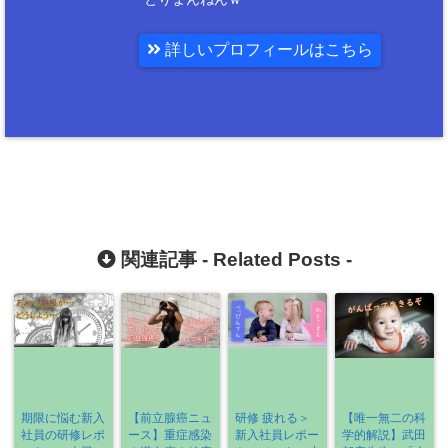
詳しいプロフィールはこちら
関連記事 -
Related Posts
-
期限に悩む新入
【前立腺癌ニュ
研修 疲れる＞
【唯一無二の科
社員の研修レポ
ース】重症感染
新入社員レポー
学的解説】武田