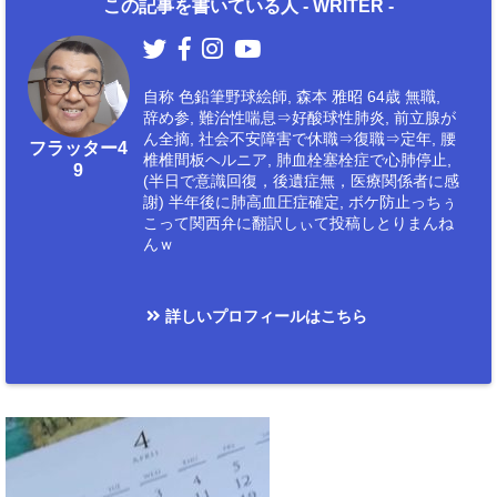
この記事を書いている人 -
WRITER
-
自称 色鉛筆野球絵師, 森本 雅昭 64歳 無職,
辞め参, 難治性喘息⇒好酸球性肺炎, 前立腺が
ん全摘, 社会不安障害で休職⇒復職⇒定年, 腰
フラッター4
椎椎間板ヘルニア, 肺血栓塞栓症で心肺停止,
9
(半日で意識回復，後遺症無，医療関係者に感
謝) 半年後に肺高血圧症確定, ボケ防止っちぅ
こって関西弁に翻訳しぃて投稿しとりまんね
んｗ
詳しいプロフィールはこちら