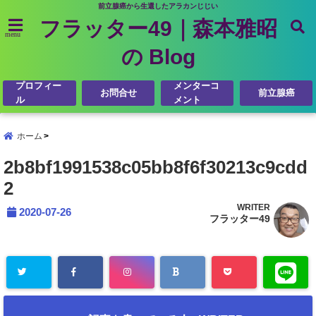
前立腺癌から生還したアラカンじじい
フラッター49｜森本雅昭
menu
の Blog
プロフィー
メンターコ
お問合せ
前立腺癌
ル
メント
ホーム
2b8bf1991538c05bb8f6f30213c9cdd
2
WRITER
2020-07-26
フラッター49