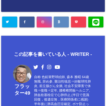
この記事を書いている人 -
WRITER
-
自称 色鉛筆野球絵師, 森本 雅昭 64歳
無職, 辞め参, 難治性喘息⇒好酸球性肺
フラッ
炎, 前立腺がん全摘, 社会不安障害で休
職⇒復職⇒定年, 腰椎椎間板ヘルニア,
ター49
肺血栓塞栓症で心肺停止,(半日で意識
回復，後遺症無，医療関係者に感謝)
半年後に肺高血圧症確定, ボケ防止っ