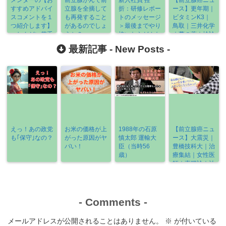
メンターの【お
前立腺がんで前
新入社員 挫
【前立腺癌ニュ
すすめアドバイ
立腺を全摘して
折：研修レポー
ース】更年期｜
スコメントを１
も再発すること
トのメッセージ
ビタミンK3｜
つ紹介します】
があるのでしょ
＞最後までやり
鳥取｜三井化学
＞しんどい若手
うか？
抜いたらどんな
｜夢の薬｜検診
設計者へ
気分？
｜《2021-
最新記事 -
New Posts
-
12/16～
12/21》
えっ！あの政党
お米の価格が上
1988年の石原
【前立腺癌ニュ
も｢保守｣なの？
がった原因がヤ
慎太郎 運輸大
ース】大震災｜
バい！
臣（当時56
豊橋技科大｜治
歳）
療集結｜女性医
師｜直腸診｜治
療の選び方
《2022-3/6～
3/13》
-
Comments
-
メールアドレスが公開されることはありません。
※
が付いている