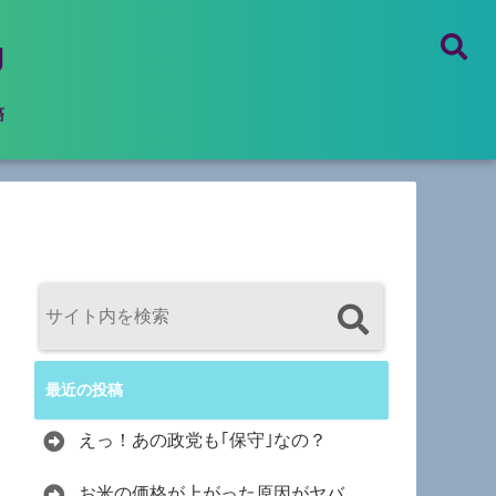
g
癌
最近の投稿
えっ！あの政党も｢保守｣なの？
お米の価格が上がった原因がヤバ