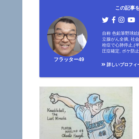
この記事を
自称 色鉛筆野球絵師
立腺がん全摘, 社
栓症で心肺停止,(
圧症確定, ボケ
フラッター49
詳しいプロフィ