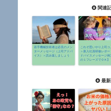
関連記
若手機械技術者は必見のメン
これぞ思いやり上司コ
ターメッセージ（上司アドバ
＞新入社員研修レポー
イス）＞読み返しましょう
ドバイスメッセージ例
の１フレーズでＯＫ】
最新