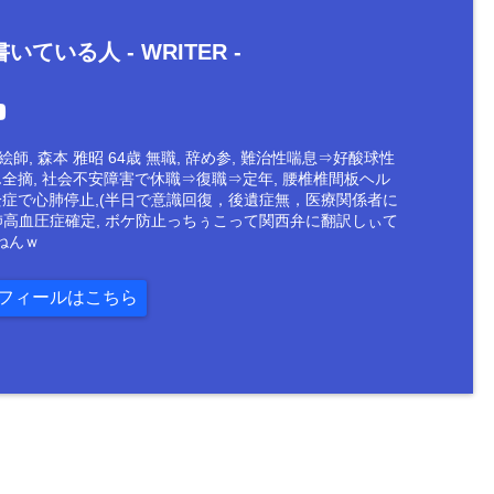
いている人 -
WRITER
-
師, 森本 雅昭 64歳 無職, 辞め参, 難治性喘息⇒好酸球性
ん全摘, 社会不安障害で休職⇒復職⇒定年, 腰椎椎間板ヘル
栓症で心肺停止,(半日で意識回復，後遺症無，医療関係者に
肺高血圧症確定, ボケ防止っちぅこって関西弁に翻訳しぃて
ねんｗ
フィールはこちら