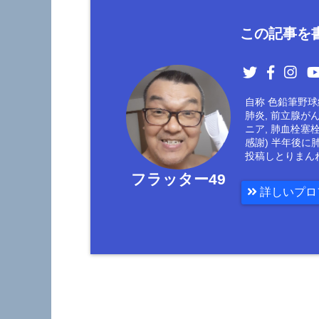
この記事を書
自称 色鉛筆野球絵
肺炎, 前立腺が
ニア, 肺血栓塞
感謝) 半年後に
投稿しとりまん
フラッター49
詳しいプロ