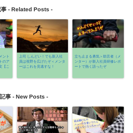
事 -
Related Posts
-
メント
上司 しんどい！でも新入社
立ち止まる勇気＞助言者（メ
トのア
員は視野を広げたぞ＜メンタ
ンター）が新入社員研修レポ
文【こ
ーはこれを見逃すな！
ートで熱く語ったぞ
記事 -
New Posts
-