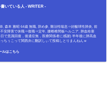
書いている人 -
WRITER
-
, 森本 雅昭 64歳 無職, 辞め参, 難治性喘息⇒好酸球性肺炎, 前
会不安障害で休職⇒復職⇒定年, 腰椎椎間板ヘルニア, 肺血栓塞
半日で意識回復，後遺症無，医療関係者に感謝) 半年後に肺高血
防止っちぅこって関西弁に翻訳しぃて投稿しとりまんねんｗ
ールはこちら