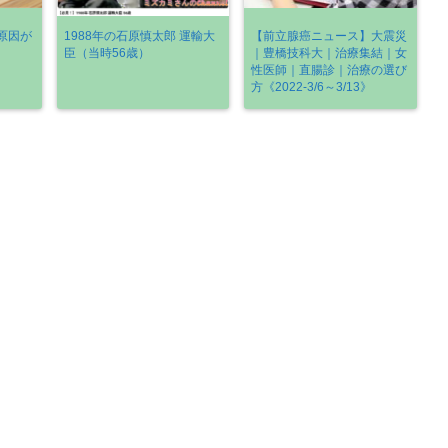
原因が
1988年の石原慎太郎 運輸大
【前立腺癌ニュース】大震災
臣（当時56歳）
｜豊橋技科大｜治療集結｜女
性医師｜直腸診｜治療の選び
方《2022-3/6～3/13》