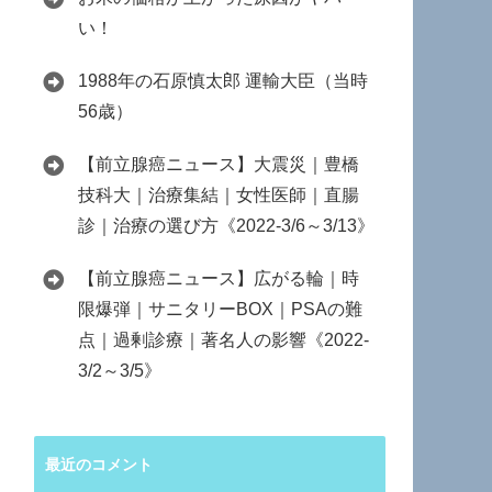
い！
1988年の石原慎太郎 運輸大臣（当時
56歳）
【前立腺癌ニュース】大震災｜豊橋
技科大｜治療集結｜女性医師｜直腸
診｜治療の選び方《2022-3/6～3/13》
【前立腺癌ニュース】広がる輪｜時
限爆弾｜サニタリーBOX｜PSAの難
点｜過剰診療｜著名人の影響《2022-
3/2～3/5》
最近のコメント