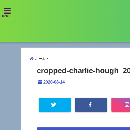
menu
ホーム
cropped-charlie-hough_20
2020-08-14