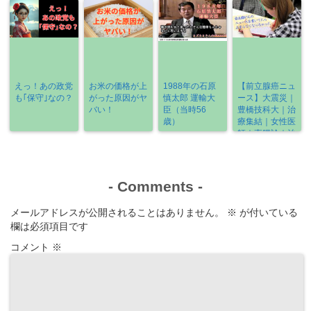
えっ！あの政党
お米の価格が上
1988年の石原
【前立腺癌ニュ
も｢保守｣なの？
がった原因がヤ
慎太郎 運輸大
ース】大震災｜
バい！
臣（当時56
豊橋技科大｜治
歳）
療集結｜女性医
師｜直腸診｜治
療の選び方
《2022-3/6～
3/13》
-
Comments
-
メールアドレスが公開されることはありません。
※
が付いている
欄は必須項目です
コメント
※