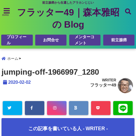
前立腺癌から生還したアラカンじじい
フラッター49｜森本雅昭
menu
の Blog
プロフィー
メンターコ
お問合せ
前立腺癌
ル
メント
ホーム
jumping-off-1966997_1280
WRITER
2020-02-02
フラッター49
この記事を書いている人 -
WRITER
-