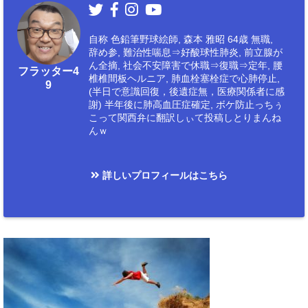
自称 色鉛筆野球絵師, 森本 雅昭 64歳 無職,
辞め参, 難治性喘息⇒好酸球性肺炎, 前立腺が
ん全摘, 社会不安障害で休職⇒復職⇒定年, 腰
フラッター4
椎椎間板ヘルニア, 肺血栓塞栓症で心肺停止,
9
(半日で意識回復，後遺症無，医療関係者に感
謝) 半年後に肺高血圧症確定, ボケ防止っちぅ
こって関西弁に翻訳しぃて投稿しとりまんね
んｗ
詳しいプロフィールはこちら