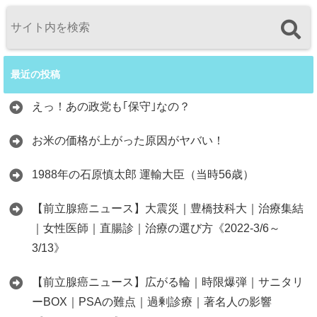
最近の投稿
えっ！あの政党も｢保守｣なの？
お米の価格が上がった原因がヤバい！
1988年の石原慎太郎 運輸大臣（当時56歳）
【前立腺癌ニュース】大震災｜豊橋技科大｜治療集結
｜女性医師｜直腸診｜治療の選び方《2022-3/6～
3/13》
【前立腺癌ニュース】広がる輪｜時限爆弾｜サニタリ
ーBOX｜PSAの難点｜過剰診療｜著名人の影響