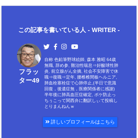
この記事を書いている人 -
WRITER
-
自称 色鉛筆野球絵師, 森本 雅昭 64歳
無職, 辞め参, 難治性喘息⇒好酸球性肺
フラッ
炎, 前立腺がん全摘, 社会不安障害で休
職⇒復職⇒定年, 腰椎椎間板ヘルニア,
ター49
肺血栓塞栓症で心肺停止,(半日で意識
回復，後遺症無，医療関係者に感謝)
半年後に肺高血圧症確定, ボケ防止っ
ちぅこって関西弁に翻訳しぃて投稿し
とりまんねんｗ
詳しいプロフィールはこちら