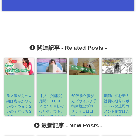
関連記事 -
Related Posts
-
前立腺がんの末
【ブログ開設】
50代前立腺が
期限に悩む新入
期は痛みがつら
月間１０００Ｐ
んダヴィンチ手
社員の研修レポ
いの？つらくな
Ｖに１年も掛か
術体験記ブロ
ートへの上司コ
いの？どっちな
ったぞ。でも、
グ：今日は日
メント例文はこ
の？
ひとりできたも
曜、なぜかお引
んなに簡単
ん！
越し。そして大
→「調整すれば
最新記事 -
New Posts
-
先輩
いい」