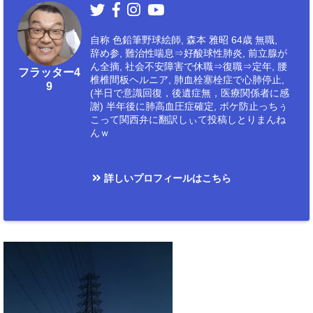
自称 色鉛筆野球絵師, 森本 雅昭 64歳 無職,
辞め参, 難治性喘息⇒好酸球性肺炎, 前立腺が
ん全摘, 社会不安障害で休職⇒復職⇒定年, 腰
フラッター4
椎椎間板ヘルニア, 肺血栓塞栓症で心肺停止,
9
(半日で意識回復，後遺症無，医療関係者に感
謝) 半年後に肺高血圧症確定, ボケ防止っちぅ
こって関西弁に翻訳しぃて投稿しとりまんね
んｗ
詳しいプロフィールはこちら