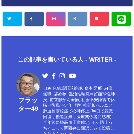
この記事を書いている人 -
WRITER
-
自称 色鉛筆野球絵師, 森本 雅昭 64歳
無職, 辞め参, 難治性喘息⇒好酸球性肺
フラッ
炎, 前立腺がん全摘, 社会不安障害で休
職⇒復職⇒定年, 腰椎椎間板ヘルニア,
ター49
肺血栓塞栓症で心肺停止,(半日で意識
回復，後遺症無，医療関係者に感謝)
半年後に肺高血圧症確定, ボケ防止っ
ちぅこって関西弁に翻訳しぃて投稿し
とりまんねんｗ