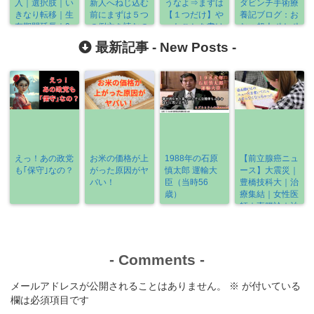
入｜選択肢｜い
新人へねじ込む
うなよ⇒まずは
ダビンチ手術療
きなり転移｜生
前にまずは５つ
【１つだけ】や
養記ブログ：お
存期間延長｜9
の例文を読むの
ったことを書け
むつ超人ポトポ
万2,021人｜
だ。
ば何とかなる
トマン参上
最新記事 -
New Posts
-
《2022-1/6～
1/12》
えっ！あの政党
お米の価格が上
1988年の石原
【前立腺癌ニュ
も｢保守｣なの？
がった原因がヤ
慎太郎 運輸大
ース】大震災｜
バい！
臣（当時56
豊橋技科大｜治
歳）
療集結｜女性医
師｜直腸診｜治
療の選び方
《2022-3/6～
3/13》
-
Comments
-
メールアドレスが公開されることはありません。
※
が付いている
欄は必須項目です