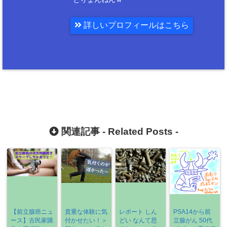
詳しいプロフィールはこちら
関連記事 -
Related Posts
-
【前立腺癌ニュ
貴重な体験に気
レポート しん
PSA14から前
ース】古民家購
付かせたい！＞
どい なんて思
立腺がん 50代