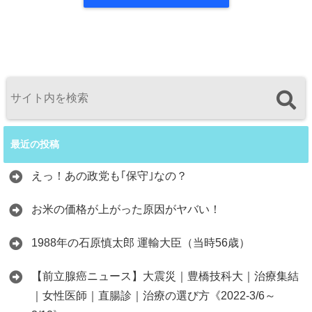
最近の投稿
えっ！あの政党も｢保守｣なの？
お米の価格が上がった原因がヤバい！
1988年の石原慎太郎 運輸大臣（当時56歳）
【前立腺癌ニュース】大震災｜豊橋技科大｜治療集結
｜女性医師｜直腸診｜治療の選び方《2022-3/6～