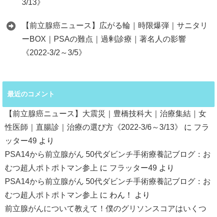
3/13》
【前立腺癌ニュース】広がる輪｜時限爆弾｜サニタリ
ーBOX｜PSAの難点｜過剰診療｜著名人の影響
《2022-3/2～3/5》
最近のコメント
【前立腺癌ニュース】大震災｜豊橋技科大｜治療集結｜女
性医師｜直腸診｜治療の選び方《2022-3/6～3/13》
に
フラ
ッター49
より
PSA14から前立腺がん 50代ダビンチ手術療養記ブログ：お
むつ超人ポトポトマン参上
に
フラッター49
より
PSA14から前立腺がん 50代ダビンチ手術療養記ブログ：お
むつ超人ポトポトマン参上
に
わん！
より
前立腺がんについて教えて！僕のグリソンスコアはいくつ