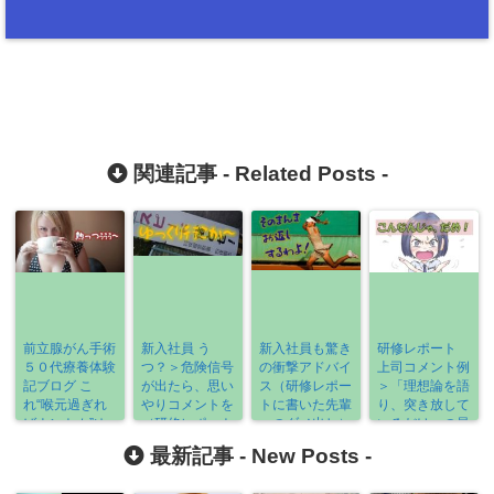
関連記事 -
Related Posts
-
前立腺がん手術
新入社員 う
新入社員も驚き
研修レポート
５０代療養体験
つ？＞危険信号
の衝撃アドバイ
上司コメント例
記ブログ こ
が出たら、思い
ス（研修レポー
＞「理想論を語
れ“喉元過ぎれ
やりコメントを
トに書いた先輩
り、突き放して
ばナントカ”ゆ
（研修レポート
へのダメ出し）
いるだけ」の最
ーやつや～
要注意！）
悪例
最新記事 -
New Posts
-