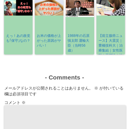
えっ！あの政党
お米の価格が上
1988年の石原
【前立腺癌ニュ
も｢保守｣なの？
がった原因がヤ
慎太郎 運輸大
ース】大震災｜
バい！
臣（当時56
豊橋技科大｜治
歳）
療集結｜女性医
師｜直腸診｜治
療の選び方
《2022-3/6～
3/13》
-
Comments
-
メールアドレスが公開されることはありません。
※
が付いている
欄は必須項目です
コメント
※