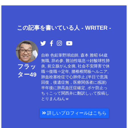
この記事を書いている人 -
WRITER
-
自称 色鉛筆野球絵師, 森本 雅昭 64歳
無職, 辞め参, 難治性喘息⇒好酸球性肺
フラッ
炎, 前立腺がん全摘, 社会不安障害で休
職⇒復職⇒定年, 腰椎椎間板ヘルニア,
ター49
肺血栓塞栓症で心肺停止,(半日で意識
回復，後遺症無，医療関係者に感謝)
半年後に肺高血圧症確定, ボケ防止っ
ちぅこって関西弁に翻訳しぃて投稿し
とりまんねんｗ
詳しいプロフィールはこちら