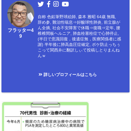
自称 色鉛筆野球絵師, 森本 雅昭 64歳 無職,
辞め参, 難治性喘息⇒好酸球性肺炎, 前立腺が
ん全摘, 社会不安障害で休職⇒復職⇒定年, 腰
フラッター4
椎椎間板ヘルニア, 肺血栓塞栓症で心肺停止,
9
(半日で意識回復，後遺症無，医療関係者に感
謝) 半年後に肺高血圧症確定, ボケ防止っちぅ
こって関西弁に翻訳しぃて投稿しとりまんね
んｗ
詳しいプロフィールはこちら