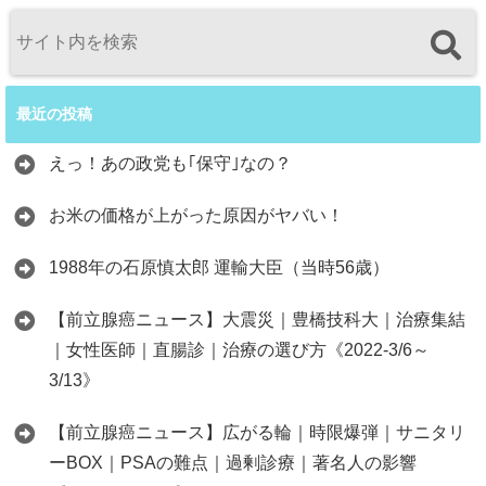
最近の投稿
えっ！あの政党も｢保守｣なの？
お米の価格が上がった原因がヤバい！
1988年の石原慎太郎 運輸大臣（当時56歳）
【前立腺癌ニュース】大震災｜豊橋技科大｜治療集結
｜女性医師｜直腸診｜治療の選び方《2022-3/6～
3/13》
【前立腺癌ニュース】広がる輪｜時限爆弾｜サニタリ
ーBOX｜PSAの難点｜過剰診療｜著名人の影響