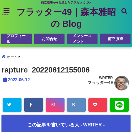
前立腺癌から生還したアラカンじじい
フラッター49｜森本雅昭
menu
の Blog
プロフィー
メンターコ
お問合せ
前立腺癌
ル
メント
ホーム
rapture_20220612155006
WRITER
2022-06-12
フラッター49
この記事を書いている人 -
WRITER
-