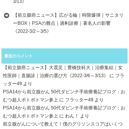
3/13》
【前立腺癌ニュース】広がる輪｜時限爆弾｜サニタリ
ーBOX｜PSAの難点｜過剰診療｜著名人の影響
《2022-3/2～3/5》
最近のコメント
【前立腺癌ニュース】大震災｜豊橋技科大｜治療集結｜女
性医師｜直腸診｜治療の選び方《2022-3/6～3/13》
に
フラ
ッター49
より
PSA14から前立腺がん 50代ダビンチ手術療養記ブログ：お
むつ超人ポトポトマン参上
に
フラッター49
より
PSA14から前立腺がん 50代ダビンチ手術療養記ブログ：お
むつ超人ポトポトマン参上
に
わん！
より
前立腺がんについて教えて！僕のグリソンスコアはいくつ