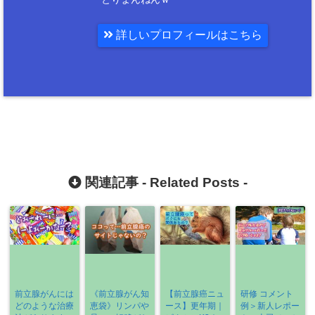
詳しいプロフィールはこちら
関連記事 -
Related Posts
-
前立腺がんには
《前立腺がん知
【前立腺癌ニュ
研修 コメント
どのような治療
恵袋》リンパや
ース】更年期｜
例＞新人レポー