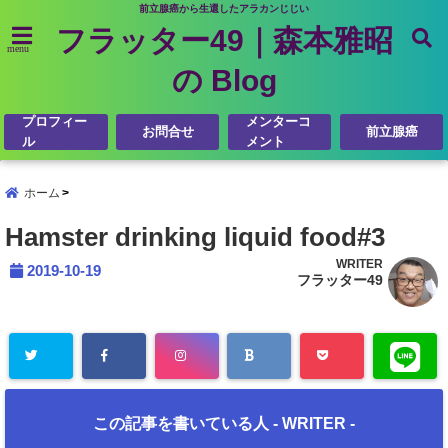
前立腺癌から生還したアラカンじじい
フラッター49｜森本雅昭
menu
の Blog
プロフィー
メンターコ
お問合せ
前立腺癌
ル
メント
ホーム
Hamster drinking liquid food#3
WRITER
2019-10-19
フラッター49
この記事を書いている人 -
WRITER
-