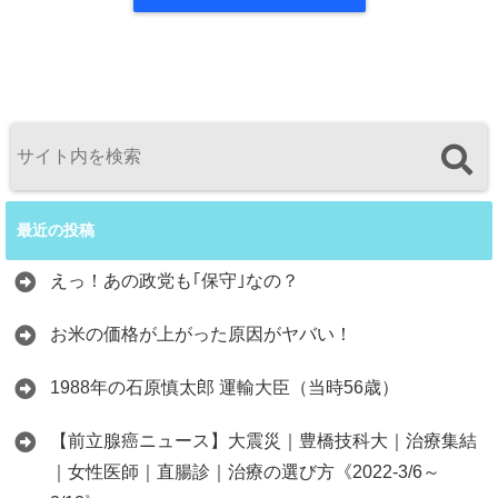
最近の投稿
えっ！あの政党も｢保守｣なの？
お米の価格が上がった原因がヤバい！
1988年の石原慎太郎 運輸大臣（当時56歳）
【前立腺癌ニュース】大震災｜豊橋技科大｜治療集結
｜女性医師｜直腸診｜治療の選び方《2022-3/6～