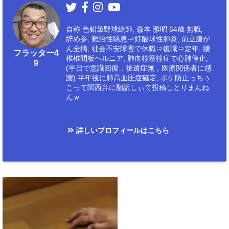
自称 色鉛筆野球絵師, 森本 雅昭 64歳 無職,
辞め参, 難治性喘息⇒好酸球性肺炎, 前立腺が
ん全摘, 社会不安障害で休職⇒復職⇒定年, 腰
フラッター4
椎椎間板ヘルニア, 肺血栓塞栓症で心肺停止,
9
(半日で意識回復，後遺症無，医療関係者に感
謝) 半年後に肺高血圧症確定, ボケ防止っちぅ
こって関西弁に翻訳しぃて投稿しとりまんね
んｗ
詳しいプロフィールはこちら