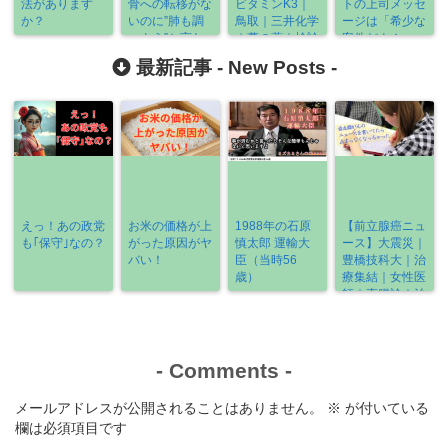
法があります
骨への転移がな
ビタミンK3｜
トの上司メッセ
か？
いのに”肺も調
鳥取｜三井化学
ージは「希少な
べよう”と言わ
｜夢の薬｜検診
案件だよ！」
れた。なんでだ
｜《2021-
最新記事 -
New Posts
-
ろー？
12/16～
12/21》
えっ！あの政党
お米の価格が上
1988年の石原
【前立腺癌ニュ
も｢保守｣なの？
がった原因がヤ
慎太郎 運輸大
ース】大震災｜
バい！
臣（当時56
豊橋技科大｜治
歳）
療集結｜女性医
師｜直腸診｜治
療の選び方
《2022-3/6～
3/13》
-
Comments
-
メールアドレスが公開されることはありません。
※
が付いている
欄は必須項目です