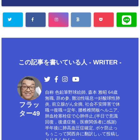
この記事を書いている人 -
WRITER
-
自称 色鉛筆野球絵師, 森本 雅昭 64歳
無職, 辞め参, 難治性喘息⇒好酸球性肺
フラッ
炎, 前立腺がん全摘, 社会不安障害で休
職⇒復職⇒定年, 腰椎椎間板ヘルニア,
ター49
肺血栓塞栓症で心肺停止,(半日で意識
回復，後遺症無，医療関係者に感謝)
半年後に肺高血圧症確定, ボケ防止っ
ちぅこって関西弁に翻訳しぃて投稿し
とりまんねんｗ