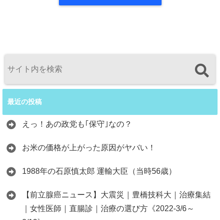
最近の投稿
えっ！あの政党も｢保守｣なの？
お米の価格が上がった原因がヤバい！
1988年の石原慎太郎 運輸大臣（当時56歳）
【前立腺癌ニュース】大震災｜豊橋技科大｜治療集結
｜女性医師｜直腸診｜治療の選び方《2022-3/6～