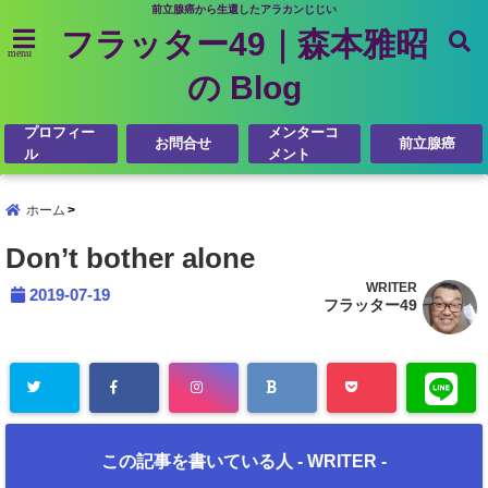
前立腺癌から生還したアラカンじじい
フラッター49｜森本雅昭
menu
の Blog
プロフィー
メンターコ
お問合せ
前立腺癌
ル
メント
ホーム
Don’t bother alone
WRITER
2019-07-19
フラッター49
この記事を書いている人 -
WRITER
-