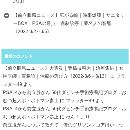
3/13》
【前立腺癌ニュース】広がる輪｜時限爆弾｜サニタリ
ーBOX｜PSAの難点｜過剰診療｜著名人の影響
《2022-3/2～3/5》
最近のコメント
【前立腺癌ニュース】大震災｜豊橋技科大｜治療集結｜女
性医師｜直腸診｜治療の選び方《2022-3/6～3/13》
に
フラ
ッター49
より
PSA14から前立腺がん 50代ダビンチ手術療養記ブログ：お
むつ超人ポトポトマン参上
に
フラッター49
より
PSA14から前立腺がん 50代ダビンチ手術療養記ブログ：お
むつ超人ポトポトマン参上
に
わん！
より
前立腺がんについて教えて！僕のグリソンスコアはいくつ