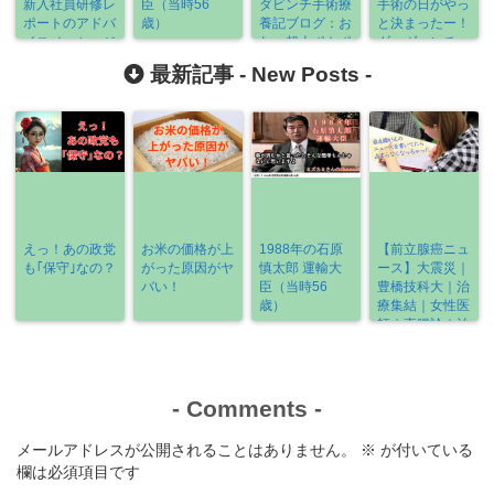
新入社員研修レ
臣（当時56
ダビンチ手術療
手術の日がやっ
ポートのアドバ
歳）
養記ブログ：お
と決まったー！
イスメッセージ
むつ超人ポトポ
ダ・ヴィンチ
例文【この１フ
トマン参上
君、待ってろよ
最新記事 -
New Posts
-
レーズでＯＫ】
えっ！あの政党
お米の価格が上
1988年の石原
【前立腺癌ニュ
も｢保守｣なの？
がった原因がヤ
慎太郎 運輸大
ース】大震災｜
バい！
臣（当時56
豊橋技科大｜治
歳）
療集結｜女性医
師｜直腸診｜治
療の選び方
《2022-3/6～
3/13》
-
Comments
-
メールアドレスが公開されることはありません。
※
が付いている
欄は必須項目です