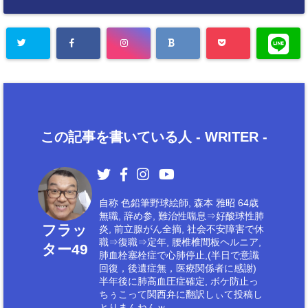
この記事を書いている人 -
WRITER
-
自称 色鉛筆野球絵師, 森本 雅昭 64歳
無職, 辞め参, 難治性喘息⇒好酸球性肺
フラッ
炎, 前立腺がん全摘, 社会不安障害で休
職⇒復職⇒定年, 腰椎椎間板ヘルニア,
ター49
肺血栓塞栓症で心肺停止,(半日で意識
回復，後遺症無，医療関係者に感謝)
半年後に肺高血圧症確定, ボケ防止っ
ちぅこって関西弁に翻訳しぃて投稿し
とりまんねんｗ