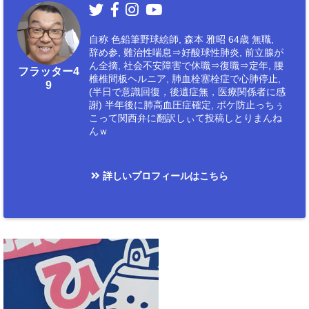
自称 色鉛筆野球絵師, 森本 雅昭 64歳 無職,
辞め参, 難治性喘息⇒好酸球性肺炎, 前立腺が
ん全摘, 社会不安障害で休職⇒復職⇒定年, 腰
フラッター4
椎椎間板ヘルニア, 肺血栓塞栓症で心肺停止,
9
(半日で意識回復，後遺症無，医療関係者に感
謝) 半年後に肺高血圧症確定, ボケ防止っちぅ
こって関西弁に翻訳しぃて投稿しとりまんね
んｗ
詳しいプロフィールはこちら