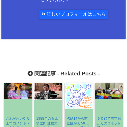
詳しいプロフィールはこちら
関連記事 -
Related Posts
-
これぞ思いやり
1988年の石原
PSA14から前
５０代で前立腺
上司コメント＞
慎太郎 運輸大
立腺がん 50代
がんのロボット