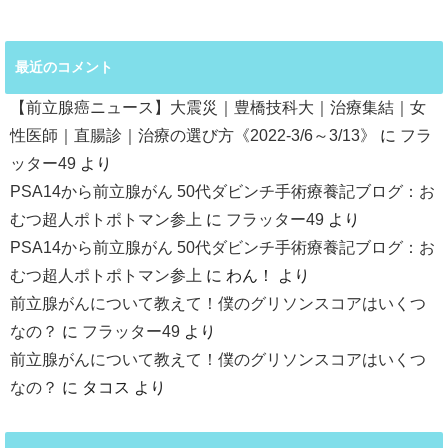
最近のコメント
【前立腺癌ニュース】大震災｜豊橋技科大｜治療集結｜女
性医師｜直腸診｜治療の選び方《2022-3/6～3/13》
に
フラ
ッター49
より
PSA14から前立腺がん 50代ダビンチ手術療養記ブログ：お
むつ超人ポトポトマン参上
に
フラッター49
より
PSA14から前立腺がん 50代ダビンチ手術療養記ブログ：お
むつ超人ポトポトマン参上
に
わん！
より
前立腺がんについて教えて！僕のグリソンスコアはいくつ
なの？
に
フラッター49
より
前立腺がんについて教えて！僕のグリソンスコアはいくつ
なの？
に
タコス
より