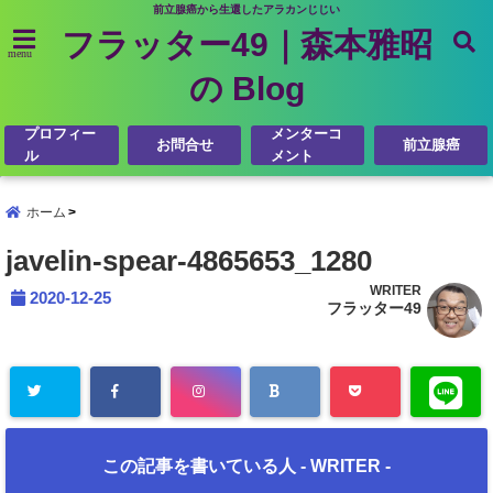
前立腺癌から生還したアラカンじじい
フラッター49｜森本雅昭
menu
の Blog
プロフィー
メンターコ
お問合せ
前立腺癌
ル
メント
ホーム
javelin-spear-4865653_1280
WRITER
2020-12-25
フラッター49
この記事を書いている人 -
WRITER
-