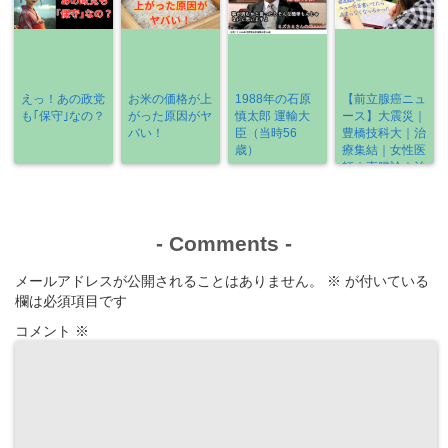
えっ！あの政党
お米の価格が上
1988年の石原
【前立腺癌ニュ
も｢保守｣なの？
がった原因がヤ
慎太郎 運輸大
ース】大震災｜
バい！
臣（当時56
豊橋技科大｜治
歳）
療集結｜女性医
師｜直腸診｜治
療の選び方
《2022-3/6～
3/13》
-
Comments
-
メールアドレスが公開されることはありません。
※
が付いている
欄は必須項目です
コメント
※