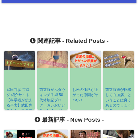
関連記事 -
Related Posts
-
武田邦彦 ブロ
前立腺がんダヴ
お米の価格が上
前立腺癌が転移
グ 紹介サイト
ィンチ手術 50
がった原因がヤ
して白血病、と
【科学者が伝え
代体験記ブロ
バい！
いうことは良く
る事実】武田先
グ：おいおいど
あるのでしょう
生から「男の存
こへ行くんだ、
か？
在価値」を学ぼ
おしっこくん
最新記事 -
New Posts
-
う