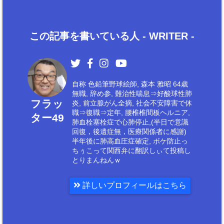
この記事を書いている人 -
WRITER
-
自称 色鉛筆野球絵師, 森本 雅昭 64歳
無職, 辞め参, 難治性喘息⇒好酸球性肺
フラッ
炎, 前立腺がん全摘, 社会不安障害で休
職⇒復職⇒定年, 腰椎椎間板ヘルニア,
ター49
肺血栓塞栓症で心肺停止,(半日で意識
回復，後遺症無，医療関係者に感謝)
半年後に肺高血圧症確定, ボケ防止っ
ちぅこって関西弁に翻訳しぃて投稿し
とりまんねんｗ
詳しいプロフィールはこちら