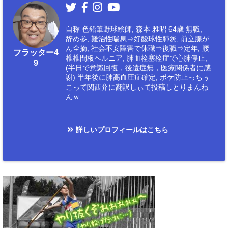
自称 色鉛筆野球絵師, 森本 雅昭 64歳 無職,
辞め参, 難治性喘息⇒好酸球性肺炎, 前立腺が
ん全摘, 社会不安障害で休職⇒復職⇒定年, 腰
フラッター4
椎椎間板ヘルニア, 肺血栓塞栓症で心肺停止,
9
(半日で意識回復，後遺症無，医療関係者に感
謝) 半年後に肺高血圧症確定, ボケ防止っちぅ
こって関西弁に翻訳しぃて投稿しとりまんね
んｗ
詳しいプロフィールはこちら