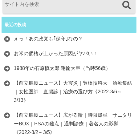
最近の投稿
えっ！あの政党も｢保守｣なの？
お米の価格が上がった原因がヤバい！
1988年の石原慎太郎 運輸大臣（当時56歳）
【前立腺癌ニュース】大震災｜豊橋技科大｜治療集結
｜女性医師｜直腸診｜治療の選び方《2022-3/6～
3/13》
【前立腺癌ニュース】広がる輪｜時限爆弾｜サニタリ
ーBOX｜PSAの難点｜過剰診療｜著名人の影響
《2022-3/2～3/5》