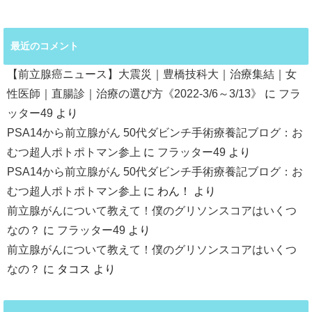
最近のコメント
【前立腺癌ニュース】大震災｜豊橋技科大｜治療集結｜女
性医師｜直腸診｜治療の選び方《2022-3/6～3/13》
に
フラ
ッター49
より
PSA14から前立腺がん 50代ダビンチ手術療養記ブログ：お
むつ超人ポトポトマン参上
に
フラッター49
より
PSA14から前立腺がん 50代ダビンチ手術療養記ブログ：お
むつ超人ポトポトマン参上
に
わん！
より
前立腺がんについて教えて！僕のグリソンスコアはいくつ
なの？
に
フラッター49
より
前立腺がんについて教えて！僕のグリソンスコアはいくつ
なの？
に
タコス
より