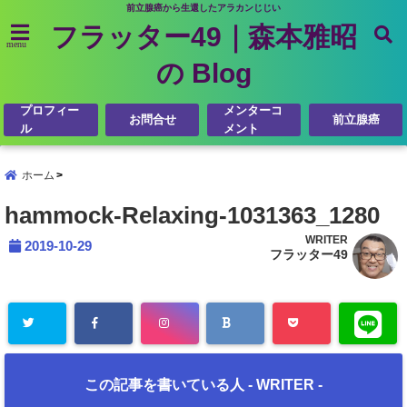
前立腺癌から生還したアラカンじじい
フラッター49｜森本雅昭
menu
の Blog
プロフィー
メンターコ
お問合せ
前立腺癌
ル
メント
ホーム
hammock-Relaxing-1031363_1280
WRITER
2019-10-29
フラッター49
この記事を書いている人 -
WRITER
-