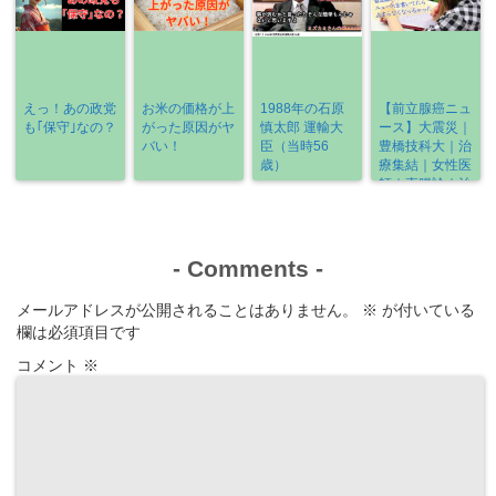
えっ！あの政党
お米の価格が上
1988年の石原
【前立腺癌ニュ
も｢保守｣なの？
がった原因がヤ
慎太郎 運輸大
ース】大震災｜
バい！
臣（当時56
豊橋技科大｜治
歳）
療集結｜女性医
師｜直腸診｜治
療の選び方
《2022-3/6～
3/13》
-
Comments
-
メールアドレスが公開されることはありません。
※
が付いている
欄は必須項目です
コメント
※