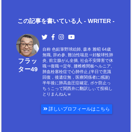
この記事を書いている人 -
WRITER
-
自称 色鉛筆野球絵師, 森本 雅昭 64歳
無職, 辞め参, 難治性喘息⇒好酸球性肺
フラッ
炎, 前立腺がん全摘, 社会不安障害で休
職⇒復職⇒定年, 腰椎椎間板ヘルニア,
ター49
肺血栓塞栓症で心肺停止,(半日で意識
回復，後遺症無，医療関係者に感謝)
半年後に肺高血圧症確定, ボケ防止っ
ちぅこって関西弁に翻訳しぃて投稿し
とりまんねんｗ
詳しいプロフィールはこちら