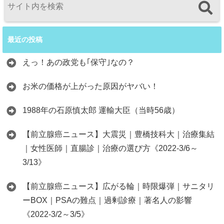
最近の投稿
えっ！あの政党も｢保守｣なの？
お米の価格が上がった原因がヤバい！
1988年の石原慎太郎 運輸大臣（当時56歳）
【前立腺癌ニュース】大震災｜豊橋技科大｜治療集結
｜女性医師｜直腸診｜治療の選び方《2022-3/6～
3/13》
【前立腺癌ニュース】広がる輪｜時限爆弾｜サニタリ
ーBOX｜PSAの難点｜過剰診療｜著名人の影響
《2022-3/2～3/5》