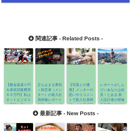
関連記事 -
Related Posts
-
【敷金返還０円
立ち止まる勇気
【写真との遭
レポートがしん
＆原状回復費用
＞助言者（メン
遇】メンターの
どいあなたは必
６９万円】私は
ター）が新入社
思いやりコメン
見！とある 新
ネットビジネス
員研修レポート
トで新入社員研
人設計者の研修
の真髄を見た！
で熱く語ったぞ
修レポを高感度
報告書をのぞき
ＵＰしよう
見
最新記事 -
New Posts
-