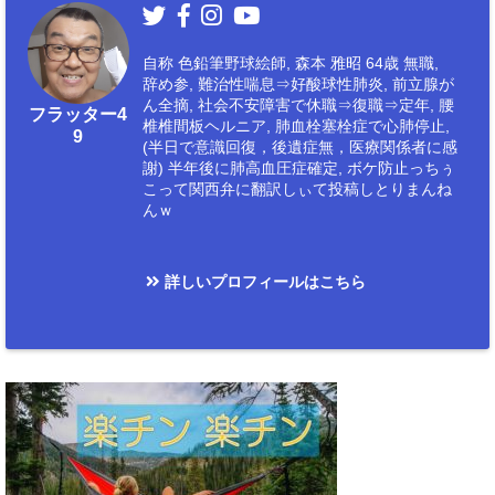
自称 色鉛筆野球絵師, 森本 雅昭 64歳 無職,
辞め参, 難治性喘息⇒好酸球性肺炎, 前立腺が
ん全摘, 社会不安障害で休職⇒復職⇒定年, 腰
フラッター4
椎椎間板ヘルニア, 肺血栓塞栓症で心肺停止,
9
(半日で意識回復，後遺症無，医療関係者に感
謝) 半年後に肺高血圧症確定, ボケ防止っちぅ
こって関西弁に翻訳しぃて投稿しとりまんね
んｗ
詳しいプロフィールはこちら