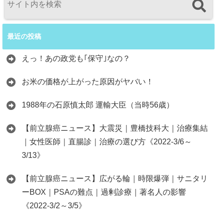
最近の投稿
えっ！あの政党も｢保守｣なの？
お米の価格が上がった原因がヤバい！
1988年の石原慎太郎 運輸大臣（当時56歳）
【前立腺癌ニュース】大震災｜豊橋技科大｜治療集結
｜女性医師｜直腸診｜治療の選び方《2022-3/6～
3/13》
【前立腺癌ニュース】広がる輪｜時限爆弾｜サニタリ
ーBOX｜PSAの難点｜過剰診療｜著名人の影響
《2022-3/2～3/5》