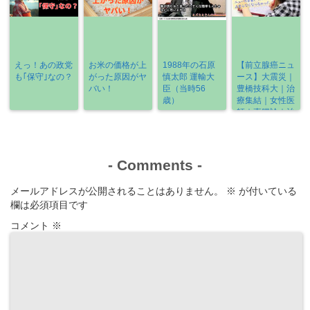
えっ！あの政党
お米の価格が上
1988年の石原
【前立腺癌ニュ
も｢保守｣なの？
がった原因がヤ
慎太郎 運輸大
ース】大震災｜
バい！
臣（当時56
豊橋技科大｜治
歳）
療集結｜女性医
師｜直腸診｜治
療の選び方
《2022-3/6～
3/13》
-
Comments
-
メールアドレスが公開されることはありません。
※
が付いている
欄は必須項目です
コメント
※