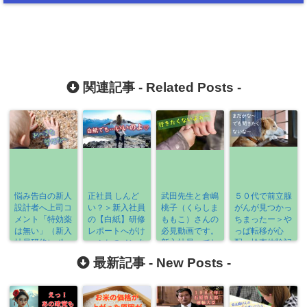
関連記事 -
Related Posts
-
悩み告白の新人
正社員 しんど
武田先生と倉嶋
５０代で前立腺
設計者へ上司コ
い？＞新入社員
桃子（くらしま
がんが見つかっ
メント「特効薬
の【白紙】研修
ももこ）さんの
ちまったー＞や
は無い」（新入
レポートへがけ
必見動画です。
っぱ転移が心
社員研修レポー
っぷちのメンタ
新入社員ってし
配：検査体験記
ト）
ー魂
んどいよね。
ブログ
最新記事 -
New Posts
-