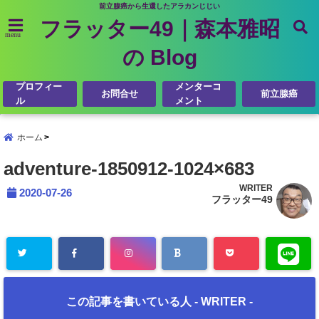
前立腺癌から生還したアラカンじじい
フラッター49｜森本雅昭
menu
の Blog
プロフィー
メンターコ
お問合せ
前立腺癌
ル
メント
ホーム
adventure-1850912-1024×683
WRITER
2020-07-26
フラッター49
この記事を書いている人 -
WRITER
-