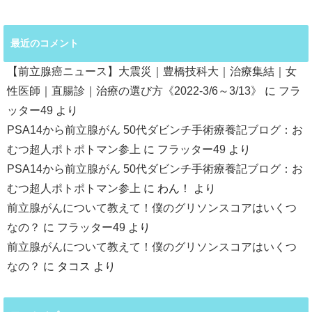
最近のコメント
【前立腺癌ニュース】大震災｜豊橋技科大｜治療集結｜女
性医師｜直腸診｜治療の選び方《2022-3/6～3/13》
に
フラ
ッター49
より
PSA14から前立腺がん 50代ダビンチ手術療養記ブログ：お
むつ超人ポトポトマン参上
に
フラッター49
より
PSA14から前立腺がん 50代ダビンチ手術療養記ブログ：お
むつ超人ポトポトマン参上
に
わん！
より
前立腺がんについて教えて！僕のグリソンスコアはいくつ
なの？
に
フラッター49
より
前立腺がんについて教えて！僕のグリソンスコアはいくつ
なの？
に
タコス
より