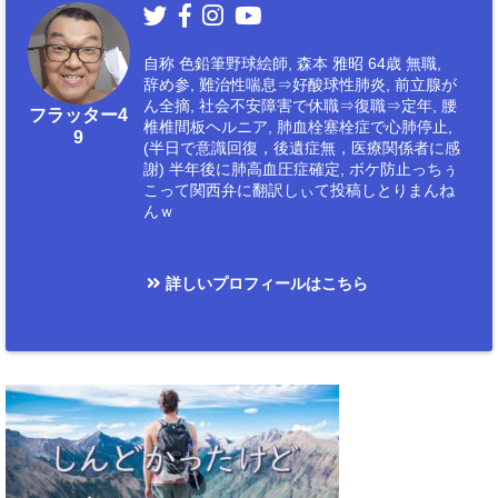
自称 色鉛筆野球絵師, 森本 雅昭 64歳 無職,
辞め参, 難治性喘息⇒好酸球性肺炎, 前立腺が
ん全摘, 社会不安障害で休職⇒復職⇒定年, 腰
フラッター4
椎椎間板ヘルニア, 肺血栓塞栓症で心肺停止,
9
(半日で意識回復，後遺症無，医療関係者に感
謝) 半年後に肺高血圧症確定, ボケ防止っちぅ
こって関西弁に翻訳しぃて投稿しとりまんね
んｗ
詳しいプロフィールはこちら