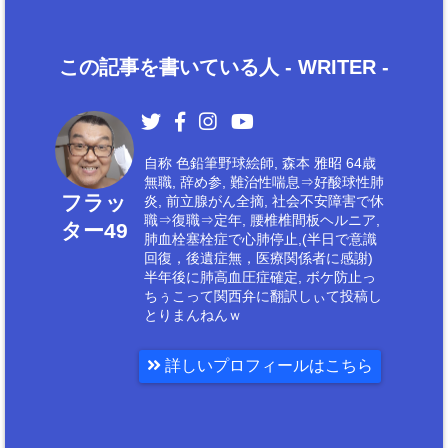
この記事を書いている人 -
WRITER
-
自称 色鉛筆野球絵師, 森本 雅昭 64歳
無職, 辞め参, 難治性喘息⇒好酸球性肺
フラッ
炎, 前立腺がん全摘, 社会不安障害で休
職⇒復職⇒定年, 腰椎椎間板ヘルニア,
ター49
肺血栓塞栓症で心肺停止,(半日で意識
回復，後遺症無，医療関係者に感謝)
半年後に肺高血圧症確定, ボケ防止っ
ちぅこって関西弁に翻訳しぃて投稿し
とりまんねんｗ
詳しいプロフィールはこちら