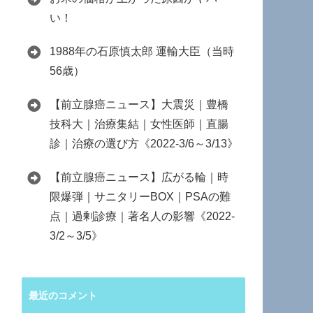
い！
1988年の石原慎太郎 運輸大臣（当時
56歳）
【前立腺癌ニュース】大震災｜豊橋
技科大｜治療集結｜女性医師｜直腸
診｜治療の選び方《2022-3/6～3/13》
【前立腺癌ニュース】広がる輪｜時
限爆弾｜サニタリーBOX｜PSAの難
点｜過剰診療｜著名人の影響《2022-
3/2～3/5》
最近のコメント