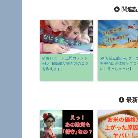
関連記
研修レポート 上司コメント
50代 前立腺がん ダ・
例 と 超簡単な書き方のコツ
チ手術回復体験記ブロ
を教えます。
いに逝っちゃった】
最新