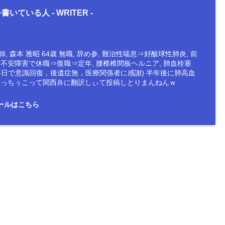
書いている人 -
WRITER
-
, 森本 雅昭 64歳 無職, 辞め参, 難治性喘息⇒好酸球性肺炎, 前
会不安障害で休職⇒復職⇒定年, 腰椎椎間板ヘルニア, 肺血栓塞
半日で意識回復，後遺症無，医療関係者に感謝) 半年後に肺高血
防止っちぅこって関西弁に翻訳しぃて投稿しとりまんねんｗ
ールはこちら