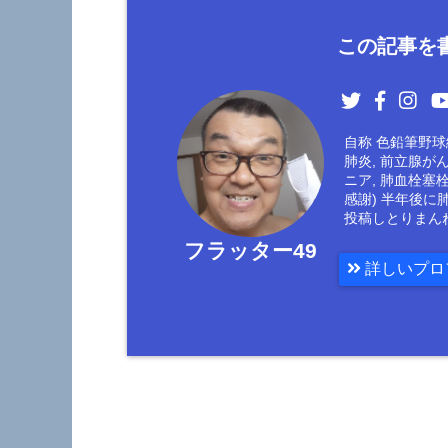
この記事を書
自称 色鉛筆野球絵
肺炎, 前立腺が
ニア, 肺血栓塞
感謝) 半年後に
投稿しとりまん
フラッター49
詳しいプロ