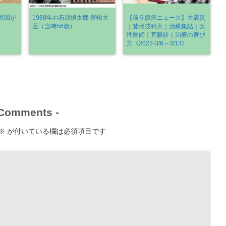
原因が
1988年の石原慎太郎 運輸大
【前立腺癌ニュース】大震災
臣（当時56歳）
｜豊橋技科大｜治療集結｜女
性医師｜直腸診｜治療の選び
方《2022-3/6～3/13》
Comments
-
※
が付いている欄は必須項目です