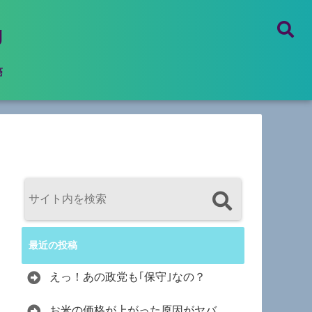
g
癌
最近の投稿
えっ！あの政党も｢保守｣なの？
お米の価格が上がった原因がヤバ