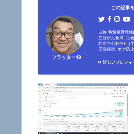
この記事を
自称 色鉛筆野球絵師
立腺がん全摘, 社
栓症で心肺停止,(
圧症確定, ボケ
フラッター49
詳しいプロフィ