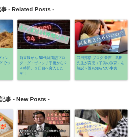
事 -
Related Posts
-
ヴィン
前立腺がん 50代闘病記ブロ
武田邦彦 ブログ 音声…武田
グ【つ
グ：ダ・ヴィンチ手術から２
先生が育児（子供の教育）を
４時間、２日目へ突入した
解説＞誰も知らない事実
ぞ！
記事 -
New Posts
-