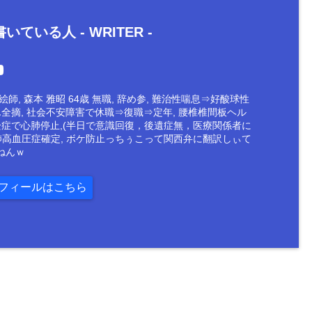
いている人 -
WRITER
-
師, 森本 雅昭 64歳 無職, 辞め参, 難治性喘息⇒好酸球性
ん全摘, 社会不安障害で休職⇒復職⇒定年, 腰椎椎間板ヘル
栓症で心肺停止,(半日で意識回復，後遺症無，医療関係者に
肺高血圧症確定, ボケ防止っちぅこって関西弁に翻訳しぃて
ねんｗ
フィールはこちら