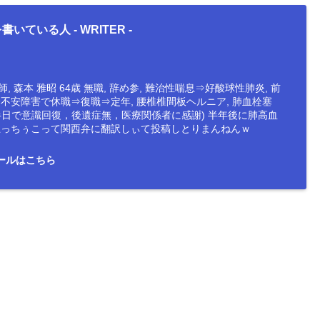
書いている人 -
WRITER
-
, 森本 雅昭 64歳 無職, 辞め参, 難治性喘息⇒好酸球性肺炎, 前
会不安障害で休職⇒復職⇒定年, 腰椎椎間板ヘルニア, 肺血栓塞
半日で意識回復，後遺症無，医療関係者に感謝) 半年後に肺高血
防止っちぅこって関西弁に翻訳しぃて投稿しとりまんねんｗ
ールはこちら