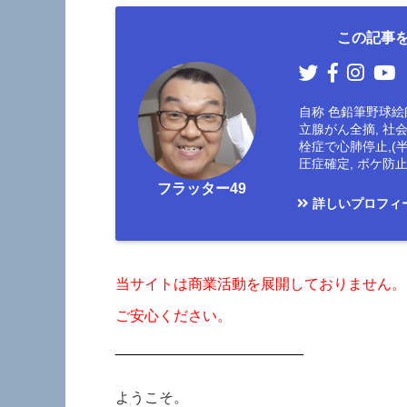
この記事を
自称 色鉛筆野球絵師
立腺がん全摘, 社
栓症で心肺停止,(
圧症確定, ボケ
フラッター49
詳しいプロフィ
当サイトは商業活動を展開しておりません。
ご安心ください。
_______________________
ようこそ。