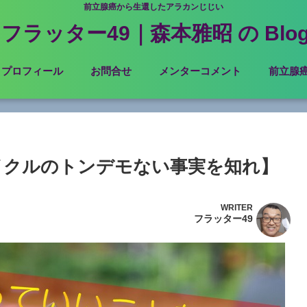
前立腺癌から生還したアラカンじじい
フラッター49｜森本雅昭 の Blo
プロフィール
お問合せ
メンターコメント
前立腺
イクルのトンデモない事実を知れ】
WRITER
フラッター49