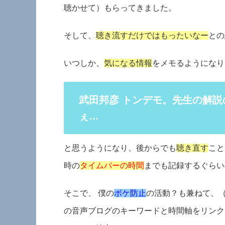
聴かせて）もらってきました。
そして、
聴き流すだけではもったいなー
との
いつしか、
気になる情報
をメモるようになり
武田邦彦 トンデモ。先生の解説
ぇ…
と思うようになり、後からでも
聴き直す
こと
時の
タイムバーの時間
までも記録するぐらい
そこで、 僕の
ボケ防止
の活動？も兼ねて、
の音声ブログのキーワードと時間軸をリンク