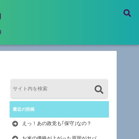
g
癌
最近の投稿
えっ！あの政党も｢保守｣なの？
お米の価格が上がった原因がヤバ