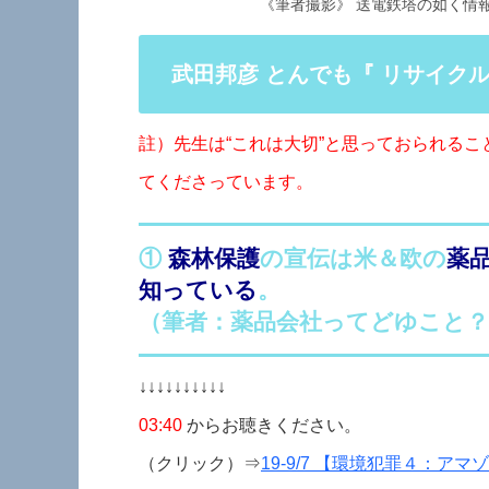
《筆者撮影》 送電鉄塔の如く情
武田邦彦 とんでも『 リサイク
註）先生は“これは大切”と思っておられる
てくださっています。
①
森林保護
の宣伝は米＆欧の
薬
知っている
。
（筆者：薬品会社ってどゆこと？
↓↓↓↓↓↓↓↓↓↓
03:40
からお聴きください。
（クリック）⇒
19-9/7 【環境犯罪４：ア