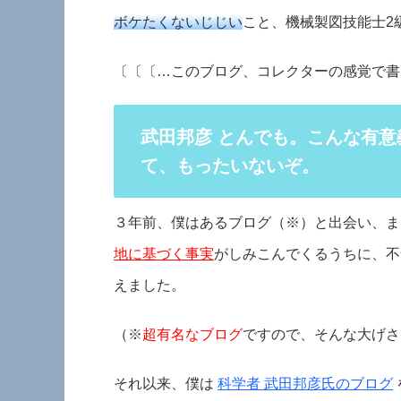
ボケたくないじじい
こと、機械製図技能士2級
〔〔〔…このブログ、コレクターの感覚で書
武田邦彦 とんでも。こんな有
て、もったいないぞ。
３年前、僕はあるブログ（※）と出会い、ま
地に基づく事実
がしみこんでくるうちに、不
えました。
（※
超有名なブログ
ですので、そんな大げさ
それ以来、僕は
科学者 武田邦彦氏のブログ