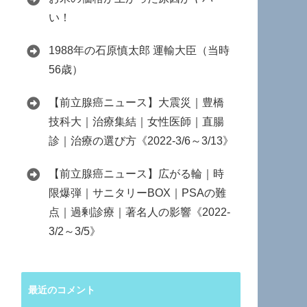
い！
1988年の石原慎太郎 運輸大臣（当時
56歳）
【前立腺癌ニュース】大震災｜豊橋
技科大｜治療集結｜女性医師｜直腸
診｜治療の選び方《2022-3/6～3/13》
【前立腺癌ニュース】広がる輪｜時
限爆弾｜サニタリーBOX｜PSAの難
点｜過剰診療｜著名人の影響《2022-
3/2～3/5》
最近のコメント